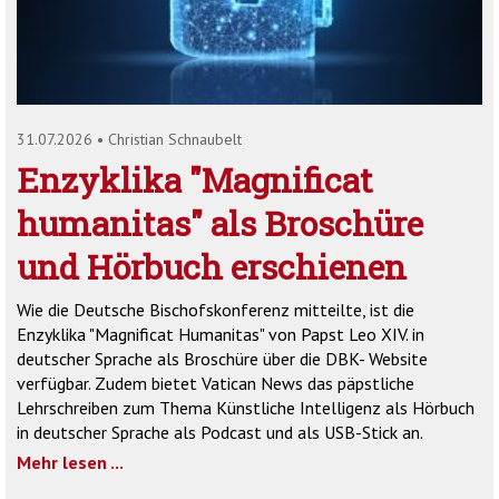
'2')
31.07.2026
•
Christian Schnaubelt
Enzyklika "Magnificat
humanitas" als Broschüre
und Hörbuch erschienen
Wie die Deutsche Bischofskonferenz mitteilte, ist die
Enzyklika "Magnificat Humanitas" von Papst Leo XIV. in
deutscher Sprache als Broschüre über die DBK- Website
verfügbar. Zudem bietet Vatican News das päpstliche
Lehrschreiben zum Thema Künstliche Intelligenz als Hörbuch
in deutscher Sprache als Podcast und als USB-Stick an.
Mehr lesen ...