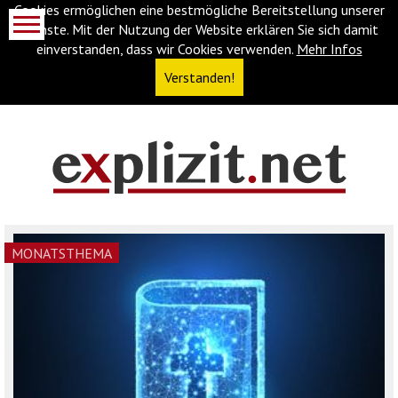
Cookies ermöglichen eine bestmögliche Bereitstellung unserer
Dienste. Mit der Nutzung der Website erklären Sie sich damit
einverstanden, dass wir Cookies verwenden.
Mehr Infos
Verstanden!
Navigationsabkürzungen
Zum
Inhalt
springen
(Accesskey
MONATSTHEMA
'1')
Zur
Navigation
springen
(Accesskey
'3')
Zur
Suche
springen
(Accesskey