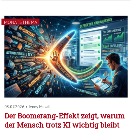
MONATSTHEMA
03.07.2026
•
Jenny Musall
Der Boomerang-Effekt zeigt, warum
der Mensch trotz KI wichtig bleibt