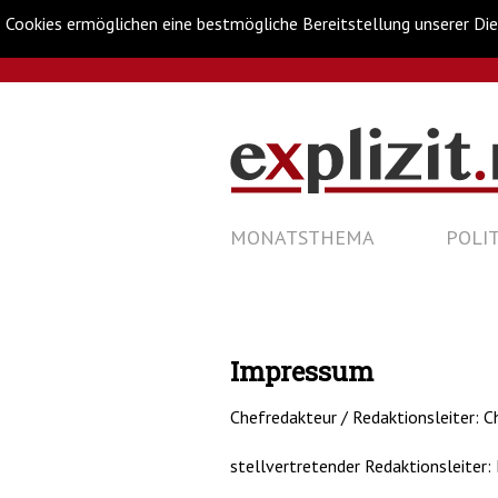
Cookies ermöglichen eine bestmögliche Bereitstellung unserer Die
Metanavigation
Navigationsabkürzungen
Zum
Inhalt
springen
Hauptnavigation
(Accesskey
NAVIGATION
MONATSTHEMA
POLIT
'1')
Zur
ÜBERSPRINGEN
Navigation
springen
(Accesskey
'3')
Zur
Impressum
Suche
springen
Chefredakteur / Redaktionsleiter: Chr
(Accesskey
'2')
stellvertretender Redaktionsleiter: 