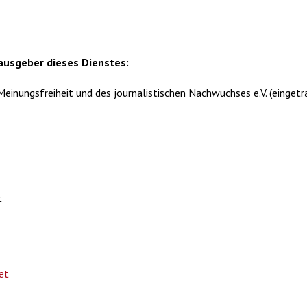
rausgeber dieses Dienstes:
 Meinungsfreiheit und des journalistischen Nachwuchses e.V. (eing
t
et