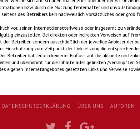
er, welche sich auf Schäden materieller oder ideeller Art beziehen
rmationen bzw. durch die Nutzung fehlerhafter und unvollständig
seitens des Betreibers kein nachweislich vorsätzliches oder grob fa
klich vor, seinen Internetdienstteilweise oder insgesamt zu verände
ültig einzustellen. Bei direkten oder indirekten Verweisen auf fremd
ht der Betreiber, sondern ausschließlich der jeweilige Anbieter der 
iner Einschätzung zum Zeitpunkt der Linksetzung die entsprechenden 
er Betreiber hat jedoch keinerlei Einfluss auf die aktuelle und zuk
eiten und übernimmt für die Inhalte aller gelinkten /verknüpften S
b des eigenen Internetangebotes gesetzten Links und Verweise sowi
DATENSCHUTZERKLÄRUNG
NAVIGATION
ÜBER UNS
AUTOREN
ÜBERSPRINGEN
Twitter
Facebook
Google+