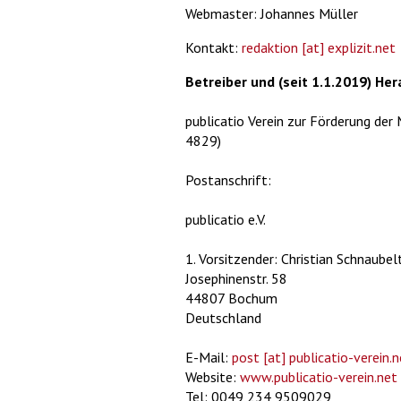
Webmaster: Johannes Müller
Kontakt:
redaktion
[at] explizit
.net
Betreiber und (seit 1.1.2019) He
publicatio Verein zur Förderung der
4829)
Postanschrift:
publicatio e.V.
1. Vorsitzender: Christian Schnaubel
Josephinenstr. 58
44807 Bochum
Deutschland
E-Mail:
post
[at] publicatio-verein
.n
Website:
www.publicatio-verein.net
Tel: 0049 234 9509029