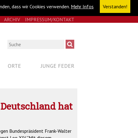
anden, dass wir Cookies verwenden.
Mehr Infos
Verstanden!
E
RSS
ARCHIV
IMPRESSUM/KONTAKT
NAVIGATION
ÜBERSPRINGEN
Suche
ORTE
JUNGE FEDER
 Deutschland hat
Megen Bundespräsident Frank-Walter
apst Leo XIV. "Mit diesem