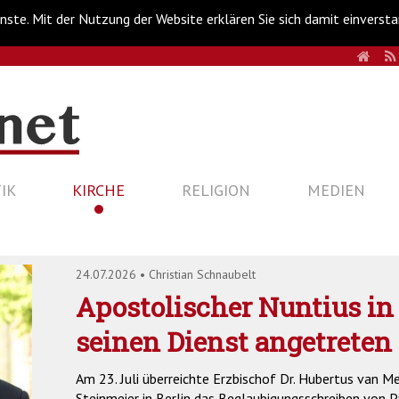
nste. Mit der Nutzung der Website erklären Sie sich damit einverst
HOM
IK
KIRCHE
RELIGION
MEDIEN
24.07.2026
•
Christian Schnaubelt
Apostolischer Nuntius in
seinen Dienst angetreten
Am 23. Juli überreichte Erzbischof Dr. Hubertus van 
Steinmeier in Berlin das Beglaubigungsschreiben von P