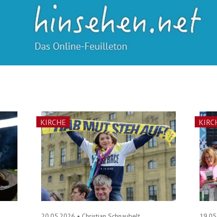
KIRCHE
KIRC
20.05.2026
•
Christian Schnaubelt
19.0