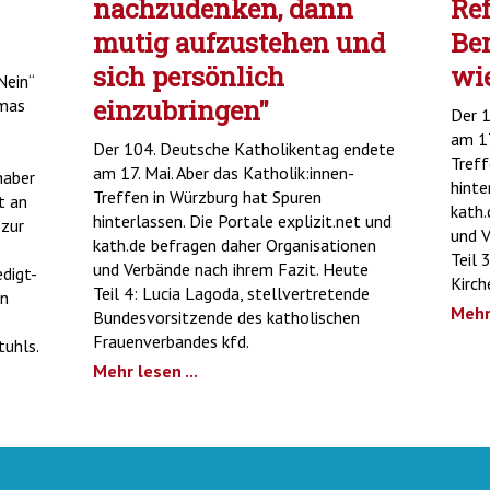
nachzudenken, dann
Ref
mutig aufzustehen und
Ber
sich persönlich
wie
Nein“
einzubringen"
omas
Der 1
am 17
Der 104. Deutsche Katholikentag endete
Treff
am 17. Mai. Aber das Katholik:innen-
haber
hinte
Treffen in Würzburg hat Spuren
t an
kath.
hinterlassen. Die Portale explizit.net und
 zur
und V
kath.de befragen daher Organisationen
Teil 
und Verbände nach ihrem Fazit. Heute
digt-
Kirch
Teil 4: Lucia Lagoda, stellvertretende
en
Mehr 
Bundesvorsitzende des katholischen
Frauenverbandes kfd.
tuhls.
Mehr lesen ...