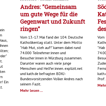
Andres: "Gemeinsam
Söd
um gute Wege für die
Ka
Gegenwart und Zukunft
Fes
ringen"
des
ein
rm
Vom 13.-17. Mai fand der 104. Deutsche
Vom 1
Haus,
Katholikentag statt. Unter dem Motto
Kath
 ihnen
"Hab Mut, steh auf!" kamen dabei rund
"Hab 
ilten;
74.000 Teilnehmer:innen und
74.00
eder"
Besucher:innen in Würzburg zusammen.
Besuc
t.
Darunter waren auch viele junge
Zudem
ut
Menschen und Helfer:innen. explizit.net
Ferns
sten
und kath.de befragten BDKJ-
kath.
rn
Bundesvorsitzenden Volker Andres nach
Prof.
r! Ein
seinem Fazit.
Mehr 
t.
Mehr lesen ...