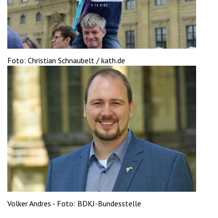
'2')
Foto: Christian Schnaubelt / kath.de
Volker Andres - Foto: BDKJ-Bundesstelle