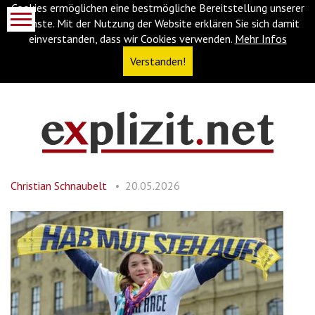
Cookies ermöglichen eine bestmögliche Bereitstellung unserer
Dienste. Mit der Nutzung der Website erklären Sie sich damit
einverstanden, dass wir Cookies verwenden.
Mehr Infos
Verstanden!
Navigationsabkürzungen
Zum
Inhalt
springen
Christian Schnaubelt
20.05.2026
(Accesskey
'1')
Zur
Navigation
springen
(Accesskey
'3')
Zur
Suche
springen
(Accesskey