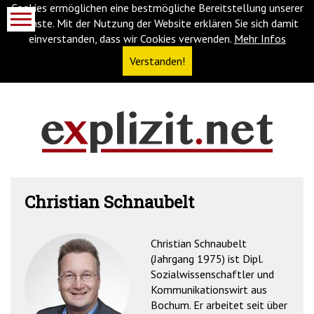
Cookies ermöglichen eine bestmögliche Bereitstellung unserer
Dienste. Mit der Nutzung der Website erklären Sie sich damit
einverstanden, dass wir Cookies verwenden.
Mehr Infos
Verstanden!
Navigationsabkürzungen
Zum
Inhalt
springen
(Accesskey
Christian Schnaubelt
'1')
Zur
Navigation
springen
Christian Schnaubelt
(Accesskey
(Jahrgang 1975) ist Dipl.
'3')
Zur
Sozialwissenschaftler und
Suche
Kommunikationswirt aus
springen
Bochum. Er arbeitet seit über
(Accesskey