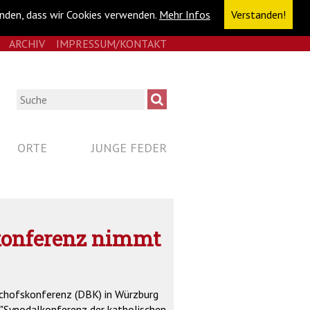
anden, dass wir Cookies verwenden.
Mehr Infos
Verstanden!
E
RSS
ARCHIV
IMPRESSUM/KONTAKT
NAVIGATION
ÜBERSPRINGEN
Suche
ORTE
JUNGE FEDER
konferenz nimmt
schofskonferenz (DBK) in Würzburg
 "Synodalkonferenz der katholischen