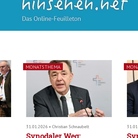
MONATSTHEMA
MON
31.01.2026
•
Christian Schnaubelt
31.0
Synodaler Weg:
Sy