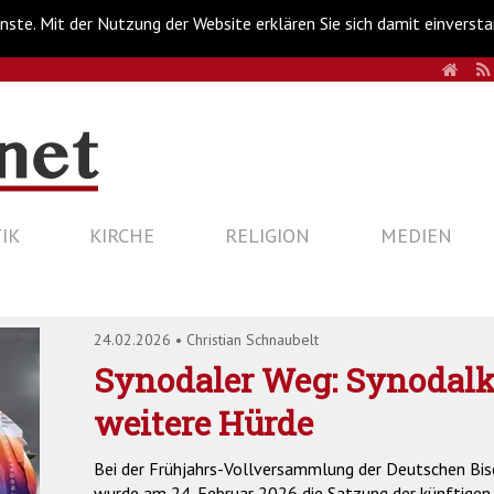
nste. Mit der Nutzung der Website erklären Sie sich damit einverst
HOM
IK
KIRCHE
RELIGION
MEDIEN
24.02.2026
•
Christian Schnaubelt
Synodaler Weg: Synodal
weitere Hürde
Bei der Frühjahrs-Vollversammlung der Deutschen Bi
wurde am 24. Februar 2026 die Satzung der künftigen