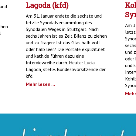
Lagoda (kfd)
Koh
 und
Sy
Am 31. Januar endete die sechste und
letzte Synodalversammlung des
Am 31
ehen
Synodalen Weges in Stuttgart. Nach
letz
l
sechs Jahren ist es Zeit Bilanz zu ziehen
Synod
und zu fragen: Ist das Glas halb voll
sechs
oder halb leer? Die Portale explizit.net
und z
und kath.de führen dazu eine
oder 
Interviewreihe durch. Heute: Lucia
und k
Lagoda, stellv. Bundesbvorsitzende der
Inter
kfd.
Kohlb
Mehr lesen ...
Synod
Mehr 