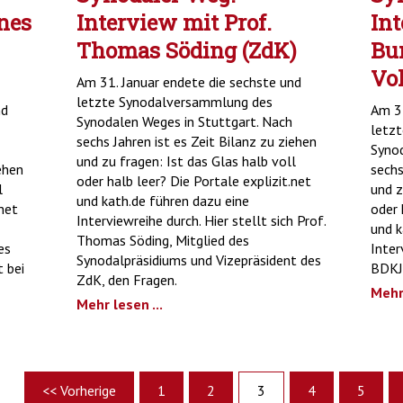
nes
Interview mit Prof.
In
Thomas Söding (ZdK)
Bu
Vo
Am 31. Januar endete die sechste und
letzte Synodalversammlung des
nd
Am 31
Synodalen Weges in Stuttgart. Nach
letz
sechs Jahren ist es Zeit Bilanz zu ziehen
Synod
und zu fragen: Ist das Glas halb voll
ehen
sechs
oder halb leer? Die Portale explizit.net
l
und z
und kath.de führen dazu eine
.net
oder 
Interviewreihe durch. Hier stellt sich Prof.
und k
Thomas Söding, Mitglied des
es
Inter
Synodalpräsidiums und Vizepräsident des
 bei
BDKJ-
ZdK, den Fragen.
Mehr 
Mehr lesen ...
<< Vorherige
1
2
3
4
5