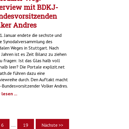
terview mit BDKJ-
ndesvorsitzenden
lker Andres
. Januar endete die sechste und
te Synodalversammlung des
alen Weges in Stuttgart. Nach
 Jahren ist es Zeit Bilanz zu ziehen
u fragen: Ist das Glas halb voll
halb leer? Die Portale explizit.net
ath.de führen dazu eine
viewreihe durch. Den Auftakt macht
Bundesvorsitzender Volker Andres.
lesen ...
6
....
19
Nächste >>