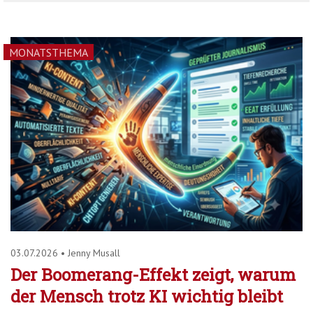
MONATSTHEMA
03.07.2026
•
Jenny Musall
Der Boomerang-Effekt zeigt, warum
der Mensch trotz KI wichtig bleibt