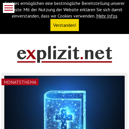
Cookies ermöglichen eine bestmögliche Bereitstellung unserer
Dienste. Mit der Nutzung der Website erklären Sie sich damit
einverstanden, dass wir Cookies verwenden.
Mehr Infos
Verstanden!
Navigationsabkürzungen
Zum
Inhalt
springen
(Accesskey
MONATSTHEMA
'1')
Zur
Navigation
springen
(Accesskey
'3')
Zur
Suche
springen
(Accesskey