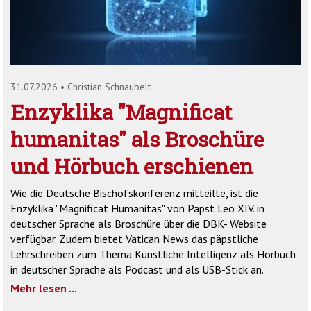
'2')
31.07.2026
•
Christian Schnaubelt
Enzyklika "Magnificat
humanitas" als Broschüre
und Hörbuch erschienen
Wie die Deutsche Bischofskonferenz mitteilte, ist die
Enzyklika "Magnificat Humanitas" von Papst Leo XIV. in
deutscher Sprache als Broschüre über die DBK- Website
verfügbar. Zudem bietet Vatican News das päpstliche
Lehrschreiben zum Thema Künstliche Intelligenz als Hörbuch
in deutscher Sprache als Podcast und als USB-Stick an.
Mehr lesen ...