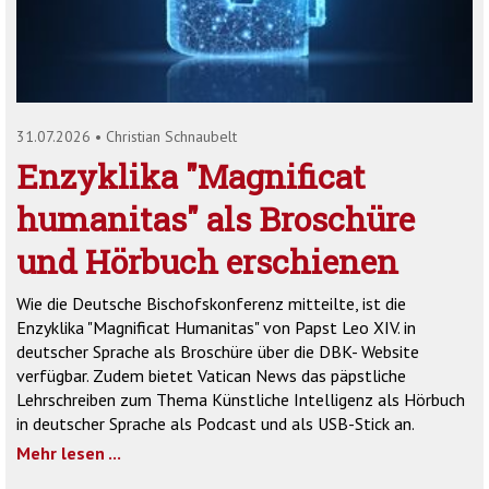
'2')
31.07.2026
•
Christian Schnaubelt
Enzyklika "Magnificat
humanitas" als Broschüre
und Hörbuch erschienen
Wie die Deutsche Bischofskonferenz mitteilte, ist die
Enzyklika "Magnificat Humanitas" von Papst Leo XIV. in
deutscher Sprache als Broschüre über die DBK- Website
verfügbar. Zudem bietet Vatican News das päpstliche
Lehrschreiben zum Thema Künstliche Intelligenz als Hörbuch
in deutscher Sprache als Podcast und als USB-Stick an.
Mehr lesen ...