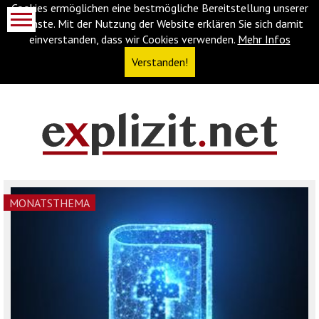
Cookies ermöglichen eine bestmögliche Bereitstellung unserer
Dienste. Mit der Nutzung der Website erklären Sie sich damit
einverstanden, dass wir Cookies verwenden.
Mehr Infos
Verstanden!
Navigationsabkürzungen
Zum
Inhalt
springen
(Accesskey
MONATSTHEMA
'1')
Zur
Navigation
springen
(Accesskey
'3')
Zur
Suche
springen
(Accesskey