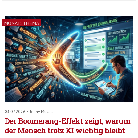
MONATSTHEMA
03.07.2026
•
Jenny Musall
Der Boomerang-Effekt zeigt, warum
der Mensch trotz KI wichtig bleibt