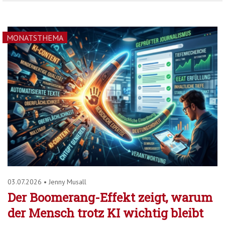
MONATSTHEMA
03.07.2026
•
Jenny Musall
Der Boomerang-Effekt zeigt, warum
der Mensch trotz KI wichtig bleibt