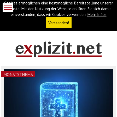
Cookies ermöglichen eine bestmögliche Bereitstellung unserer
Dienste. Mit der Nutzung der Website erklären Sie sich damit
einverstanden, dass wir Cookies verwenden.
Mehr Infos
Verstanden!
Navigationsabkürzungen
Zum
Inhalt
springen
(Accesskey
MONATSTHEMA
'1')
Zur
Navigation
springen
(Accesskey
'3')
Zur
Suche
springen
(Accesskey