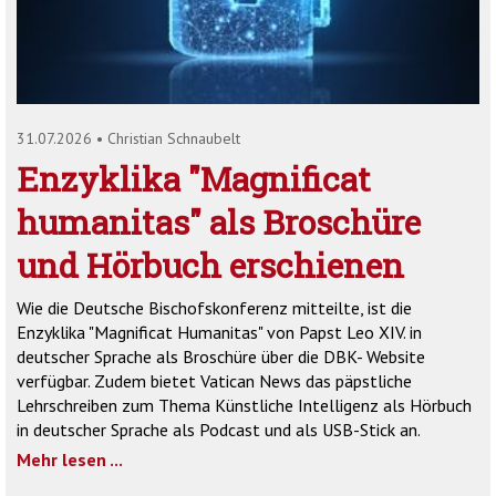
'2')
31.07.2026
•
Christian Schnaubelt
Enzyklika "Magnificat
humanitas" als Broschüre
und Hörbuch erschienen
Wie die Deutsche Bischofskonferenz mitteilte, ist die
Enzyklika "Magnificat Humanitas" von Papst Leo XIV. in
deutscher Sprache als Broschüre über die DBK- Website
verfügbar. Zudem bietet Vatican News das päpstliche
Lehrschreiben zum Thema Künstliche Intelligenz als Hörbuch
in deutscher Sprache als Podcast und als USB-Stick an.
Mehr lesen ...