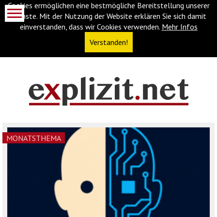
Cookies ermöglichen eine bestmögliche Bereitstellung unserer
Dienste. Mit der Nutzung der Website erklären Sie sich damit
einverstanden, dass wir Cookies verwenden.
Mehr Infos
Verstanden!
Navigationsabkürzungen
Zum
Inhalt
springen
(Accesskey
MONATSTHEMA
'1')
Zur
Navigation
springen
(Accesskey
'3')
Zur
Suche
springen
(Accesskey