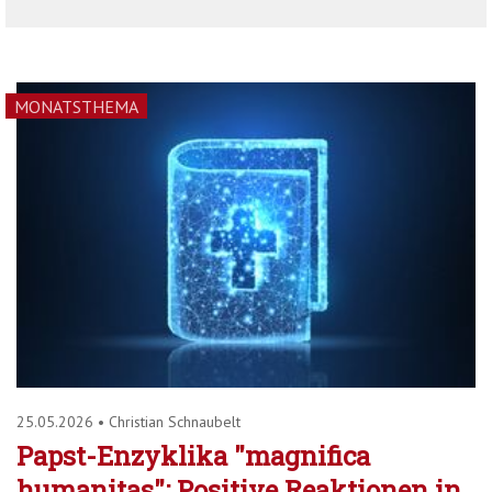
MONATSTHEMA
25.05.2026
•
Christian Schnaubelt
Papst-Enzyklika "magnifica
humanitas": Positive Reaktionen in