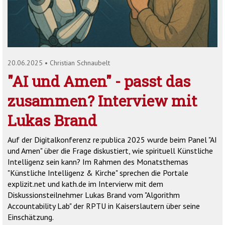
'2')
20.06.2025
•
Christian Schnaubelt
"AI und Amen" - passt das
zusammen? Interview mit
Lukas Brand
Auf der Digitalkonferenz re:publica 2025 wurde beim Panel "AI
und Amen" über die Frage diskustiert, wie spirituell Künstliche
Intelligenz sein kann? Im Rahmen des Monatsthemas
"Künstliche Intelligenz & Kirche" sprechen die Portale
explizit.net und kath.de im Intervierw mit dem
Diskussionsteilnehmer Lukas Brand vom "Algorithm
Accountability Lab" der RPTU in Kaiserslautern über seine
Einschätzung.