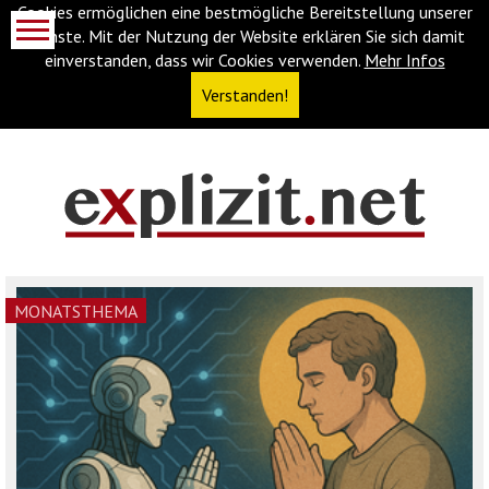
Cookies ermöglichen eine bestmögliche Bereitstellung unserer
Dienste. Mit der Nutzung der Website erklären Sie sich damit
einverstanden, dass wir Cookies verwenden.
Mehr Infos
Verstanden!
Navigationsabkürzungen
Zum
Inhalt
springen
(Accesskey
MONATSTHEMA
'1')
Zur
Navigation
springen
(Accesskey
'3')
Zur
Suche
springen
(Accesskey