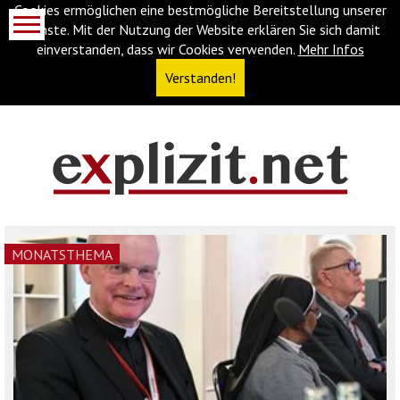
Cookies ermöglichen eine bestmögliche Bereitstellung unserer
Dienste. Mit der Nutzung der Website erklären Sie sich damit
einverstanden, dass wir Cookies verwenden.
Mehr Infos
Verstanden!
Navigationsabkürzungen
Zum
Inhalt
springen
(Accesskey
MONATSTHEMA
'1')
Zur
Navigation
springen
(Accesskey
'3')
Zur
Suche
springen
(Accesskey