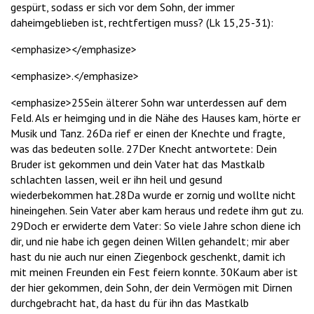
gespürt, sodass er sich vor dem Sohn, der immer
daheimgeblieben ist, rechtfertigen muss? (Lk 15,25-31):
<emphasize></emphasize>
<emphasize>.</emphasize>
<emphasize>25Sein älterer Sohn war unterdessen auf dem
Feld. Als er heimging und in die Nähe des Hauses kam, hörte er
Musik und Tanz. 26Da rief er einen der Knechte und fragte,
was das bedeuten solle. 27Der Knecht antwortete: Dein
Bruder ist gekommen und dein Vater hat das Mastkalb
schlachten lassen, weil er ihn heil und gesund
wiederbekommen hat.28Da wurde er zornig und wollte nicht
hineingehen. Sein Vater aber kam heraus und redete ihm gut zu.
29Doch er erwiderte dem Vater: So viele Jahre schon diene ich
dir, und nie habe ich gegen deinen Willen gehandelt; mir aber
hast du nie auch nur einen Ziegenbock geschenkt, damit ich
mit meinen Freunden ein Fest feiern konnte. 30Kaum aber ist
der hier gekommen, dein Sohn, der dein Vermögen mit Dirnen
durchgebracht hat, da hast du für ihn das Mastkalb