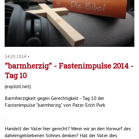
'2')
14.03.2014
•
"barmherzig" - Fastenimpulse 2014 -
Tag 10
(explizit.net)
Barmherzigkeit gegen Gerechtigkeit - Tag 10 der
Fastenimpulse "barmherzig" von Pater Erich Purk
.
Handelt der Vater hier gerecht? Wenn wir an den Vorwurf des
daheimgebliebenen Sohnes denken? Hat der Vater dies