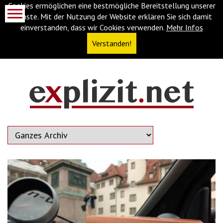
Cookies ermöglichen eine bestmögliche Bereitstellung unserer
Dienste. Mit der Nutzung der Website erklären Sie sich damit
einverstanden, dass wir Cookies verwenden.
Mehr Infos
Verstanden!
Navigationsabkürzungen
Zum
Inhalt
springen
(Accesskey
'1')
Zur
Navigation
springen
(Accesskey
'3')
Zur
Suche
springen
(Accesskey