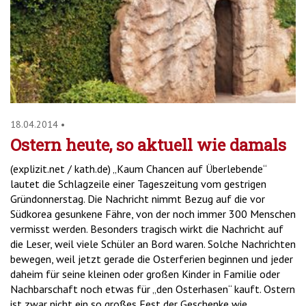
'2')
18.04.2014
•
Ostern heute, so aktuell wie damals
(explizit.net / kath.de) „Kaum Chancen auf Überlebende“
lautet die Schlagzeile einer Tageszeitung vom gestrigen
Gründonnerstag. Die Nachricht nimmt Bezug auf die vor
Südkorea gesunkene Fähre, von der noch immer 300 Menschen
vermisst werden. Besonders tragisch wirkt die Nachricht auf
die Leser, weil viele Schüler an Bord waren. Solche Nachrichten
bewegen, weil jetzt gerade die Osterferien beginnen und jeder
daheim für seine kleinen oder großen Kinder in Familie oder
Nachbarschaft noch etwas für „den Osterhasen“ kauft. Ostern
ist zwar nicht ein so großes Fest der Geschenke wie