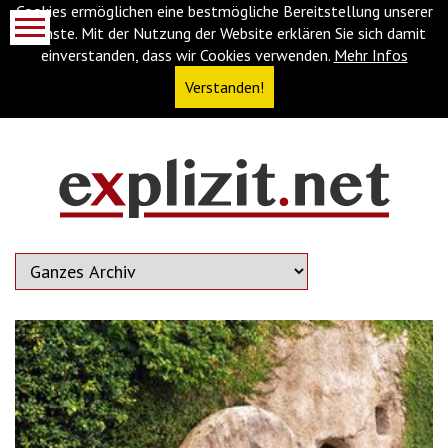
Cookies ermöglichen eine bestmögliche Bereitstellung unserer
Dienste. Mit der Nutzung der Website erklären Sie sich damit
einverstanden, dass wir Cookies verwenden.
Mehr Infos
Verstanden!
Navigationsabkürzungen
Zum
Inhalt
springen
(Accesskey
'1')
Zur
Navigation
springen
(Accesskey
'3')
Zur
Suche
springen
(Accesskey