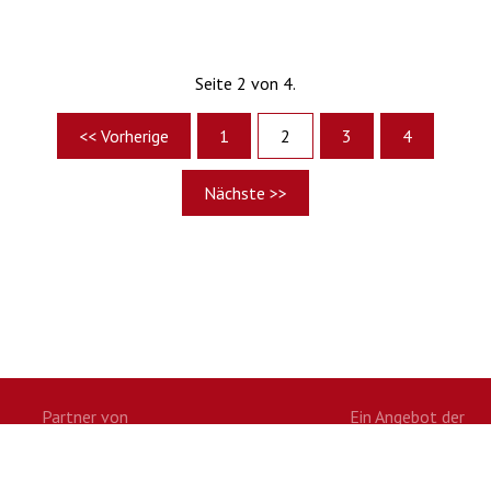
Seite 2 von 4.
<< Vorherige
1
2
3
4
Nächste >>
Partner von
Ein Angebot der
Twitter
Facebook
Google+