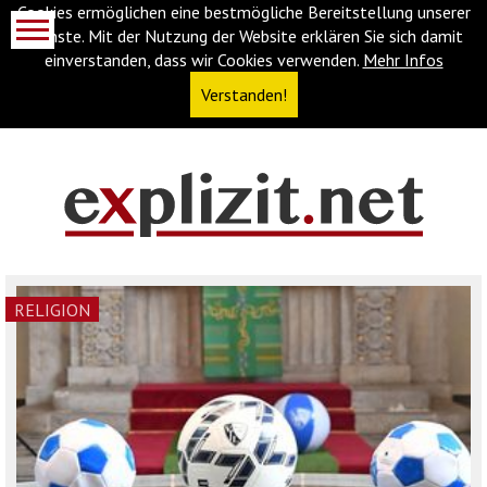
Cookies ermöglichen eine bestmögliche Bereitstellung unserer
Dienste. Mit der Nutzung der Website erklären Sie sich damit
einverstanden, dass wir Cookies verwenden.
Mehr Infos
Verstanden!
Navigationsabkürzungen
Zum
Inhalt
springen
(Accesskey
RELIGION
'1')
Zur
Navigation
springen
(Accesskey
'3')
Zur
Suche
springen
(Accesskey