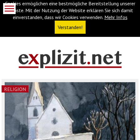
Cookies ermöglichen eine bestmögliche Bereitstellung unserer
Dienste. Mit der Nutzung der Website erklären Sie sich damit
einverstanden, dass wir Cookies verwenden.
Mehr Infos
Verstanden!
Navigationsabkürzungen
Zum
Inhalt
springen
(Accesskey
RELIGION
'1')
Zur
Navigation
springen
(Accesskey
'3')
Zur
Suche
springen
(Accesskey