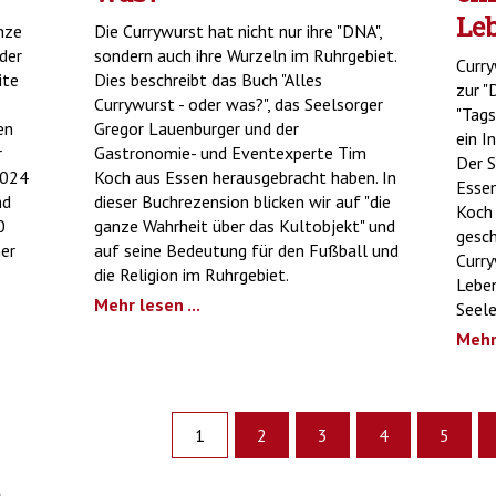
Le
nze
Die Currywurst hat nicht nur ihre "DNA",
der
sondern auch ihre Wurzeln im Ruhrgebiet.
Curry
ite
Dies beschreibt das Buch "Alles
zur "
Currywurst - oder was?", das Seelsorger
"Tags
en
Gregor Lauenburger und der
ein I
r
Gastronomie- und Eventexperte Tim
Der S
2024
Koch aus Essen herausgebracht haben. In
Essen
nd
dieser Buchrezension blicken wir auf "die
Koch 
0
ganze Wahrheit über das Kultobjekt" und
gesch
er
auf seine Bedeutung für den Fußball und
Curry
die Religion im Ruhrgebiet.
Leben
Mehr lesen ...
Seel
Mehr 
1
2
3
4
5
)