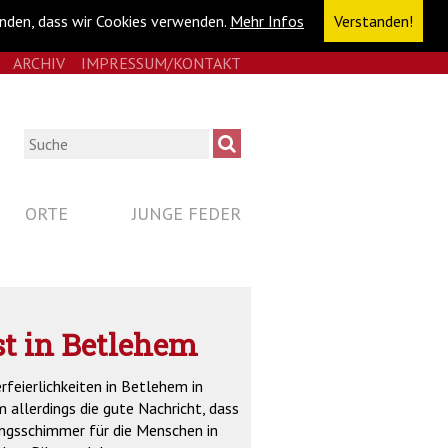
anden, dass wir Cookies verwenden.
Mehr Infos
Verstanden!
E
RSS
ARCHIV
IMPRESSUM/KONTAKT
NAVIGATION
ÜBERSPRINGEN
Suche
ORTE
JUNGE FEDER
st in Betlehem
feierlichkeiten in Betlehem in
 allerdings die gute Nachricht, dass
ungsschimmer für die Menschen in