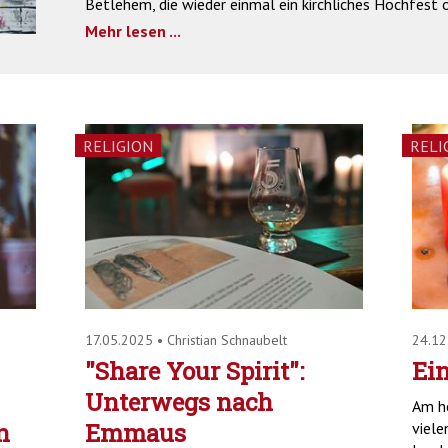
Betlehem, die wieder einmal ein kirchliches Hochfest o
Mehr lesen ...
RELIGION
RELI
17.05.2025
•
Christian Schnaubelt
24.1
"Share Your Spirit":
Ein
Unterwegs nach
Am he
n
Emmaus
viele