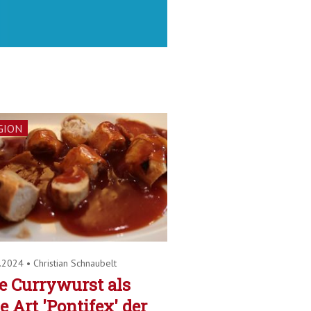
GION
9.2024
•
Christian Schnaubelt
e Currywurst als
e Art 'Pontifex' der