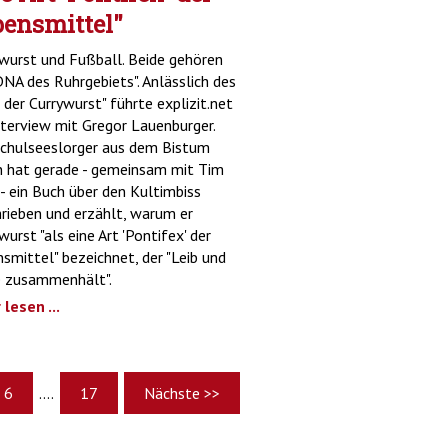
bensmittel"
wurst und Fußball. Beide gehören
DNA des Ruhrgebiets". Anlässlich des
 der Currywurst" führte explizit.net
nterview mit Gregor Lauenburger.
chulseeslorger aus dem Bistum
 hat gerade - gemeinsam mit Tim
- ein Buch über den Kultimbiss
rieben und erzählt, warum er
wurst "als eine Art 'Pontifex' der
smittel" bezeichnet, der "Leib und
e zusammenhält".
lesen ...
6
....
17
Nächste >>