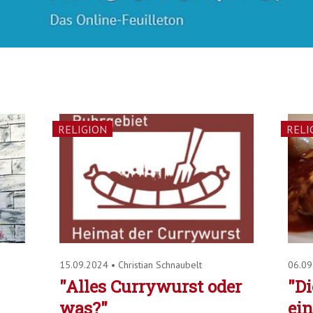
RELIGION
RELI
15.09.2024
•
Christian Schnaubelt
06.0
"Alles Currywurst oder
"Di
was?"
ein