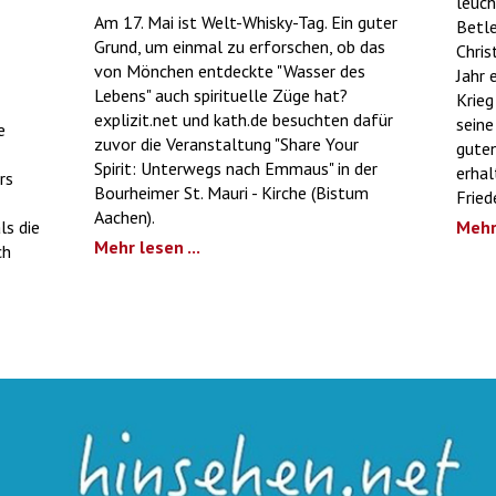
leuch
Am 17. Mai ist Welt-Whisky-Tag. Ein guter
Betle
Grund, um einmal zu erforschen, ob das
Chris
von Mönchen entdeckte "Wasser des
Jahr 
Lebens" auch spirituelle Züge hat?
Krieg
explizit.net und kath.de besuchten dafür
seine
e
zuvor die Veranstaltung "Share Your
guten
Spirit: Unterwegs nach Emmaus" in der
erhal
rs
Bourheimer St. Mauri - Kirche (Bistum
Fried
Aachen).
ls die
Mehr 
Mehr lesen ...
ch