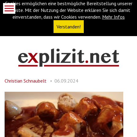
Cookies ermöglichen eine bestmögliche Bereitstellung unserer
Dienste. Mit der Nutzung der Website erklären Sie sich damit
einverstanden, dass wir Cookies verwenden.
Mehr Infos
Verstanden!
Navigationsabkürzungen
Zum
Inhalt
springen
Christian Schnaubelt
06.09.2024
(Accesskey
'1')
Zur
Navigation
springen
(Accesskey
'3')
Zur
Suche
springen
(Accesskey