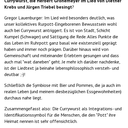
Currywurst, die Herbert Grönemeyer im Lied von Diether
Krebs und Jürgen Triebel besingt
?
Gregor Lauenburger: Im Lied wird besonders deutlich, was
unser kollektives Rurpott-Eingeborenen Bewusstsein wohl
auch bei Currywurst antriggert. Es ist von Stadt, Schicht
Kumpel (Schwager) und Sättigung die Rede. Alles Punkte die
das Leben im Ruhrpott ganz basal wie existenziell geprägt
haben und immer noch prägen. Darüber hinaus wird von
Gemeinschaft und miteinander Erlebtem gesungen und dass
auch mal "wat daneben" geht. Je mehr ich darüber nachdenke,
ist der Liedtext ja beinahe lebensphilosophisch versteh- und
deutbar ;-)!
Schließlich die Symbiose mit Bier und Pommes, die ja auch im
realen Leben (und meinem diesbezüglichen Essgewohnheiten)
durchaus nahe liegt.
Zusammengefasst also: Die Currywurst als Integrations- und
Identifikationssymbol für die Menschen, die den "Pott" ihre
Heimat nennen ist sehr offensichtlich.