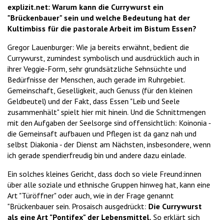
explizit.net: Warum kann die Currywurst ein
"Brückenbauer" sein und welche Bedeutung hat der
Kultimbiss für die pastorale Arbeit im Bistum Essen?
Gregor Lauenburger: Wie ja bereits erwähnt, bedient die
Currywurst, zumindest symbolisch und ausdrücklich auch in
ihrer Veggie-Form, sehr grundsätzliche Sehnsüchte und
Bedürfnisse der Menschen, auch gerade im Ruhrgebiet.
Gemeinschaft, Geselligkeit, auch Genuss (für den kleinen
Geldbeutel) und der Fakt, dass Essen "Leib und Seele
zusammenhält" spielt hier mit hinein. Und die Schnittmengen
mit den Aufgaben der Seelsorge sind offensichtlich: Koinonia -
die Gemeinsaft aufbauen und Pflegen ist da ganz nah und
selbst Diakonia - der Dienst am Nächsten, insbesondere, wenn
ich gerade spendierfreudig bin und andere dazu einlade.
Ein solches kleines Gericht, dass doch so viele Freund:innen
über alle soziale und ethnische Gruppen hinweg hat, kann eine
Art "Türöffner" oder auch, wie in der Frage genannt
"Brückenbauer sein. Prosaisch ausgedrückt:
Die Currywurst
als eine Art "Pontifex" der Lebensmittel.
So erklärt sich