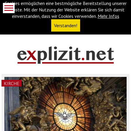
Cookies ermöglichen eine bestmögliche Bereitstellung unserer
Dienste. Mit der Nutzung der Website erklären Sie sich damit
einverstanden, dass wir Cookies verwenden.
Mehr Infos
Verstanden!
Navigationsabkürzungen
Zum
Inhalt
springen
(Accesskey
KIRCHE
'1')
Zur
Navigation
springen
(Accesskey
'3')
Zur
Suche
springen
(Accesskey