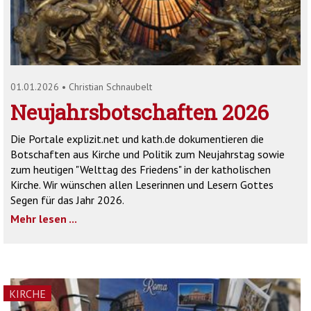
'2')
01.01.2026
•
Christian Schnaubelt
Neujahrsbotschaften 2026
Die Portale explizit.net und kath.de dokumentieren die
Botschaften aus Kirche und Politik zum Neujahrstag sowie
zum heutigen "Welttag des Friedens" in der katholischen
Kirche. Wir wünschen allen Leserinnen und Lesern Gottes
Segen für das Jahr 2026.
Mehr lesen ...
KIRCHE