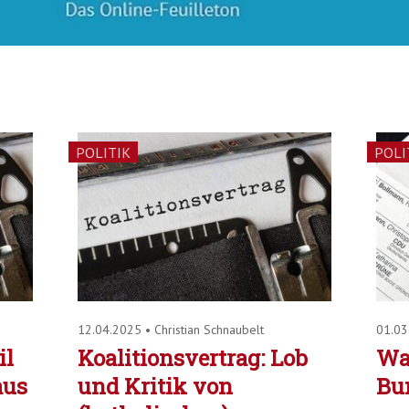
POLITIK
POLI
12.04.2025
•
Christian Schnaubelt
01.0
il
Koalitionsvertrag: Lob
Wa
aus
und Kritik von
Bu