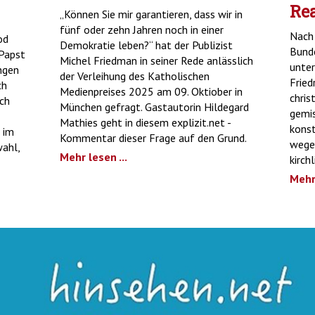
Re
„Können Sie mir garantieren, dass wir in
fünf oder zehn Jahren noch in einer
Nach 
od
Demokratie leben?“ hat der Publizist
Bund
 Papst
Michel Friedman in seiner Rede anlässlich
unter
ungen
der Verleihung des Katholischen
Fried
ch
Medienpreises 2025 am 09. Oktiober in
chris
uch
München gefragt. Gastautorin Hildegard
gemis
Mathies geht in diesem explizit.net -
konst
 im
Kommentar dieser Frage auf den Grund.
wegen
ahl,
Mehr lesen ...
kirch
Mehr 