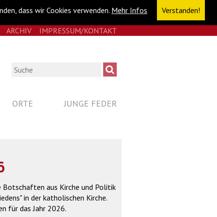
anden, dass wir Cookies verwenden.
Mehr Infos
Verstanden!
E
RSS
ARCHIV
IMPRESSUM/KONTAKT
NAVIGATION
ÜBERSPRINGEN
Suche
ORTE
JUNGE FEDER
6
e Botschaften aus Kirche und Politik
dens" in der katholischen Kirche.
n für das Jahr 2026.