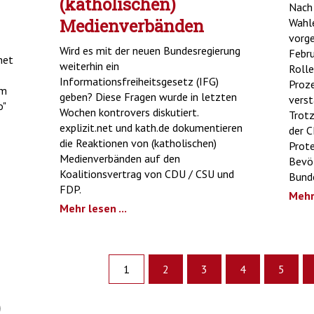
(katholischen)
Nach
Medienverbänden
Wahle
vorg
Wird es mit der neuen Bundesregierung
Febru
net
weiterhin ein
Rolle
Informationsfreiheitsgesetz (IFG)
Proze
um
geben? Diese Fragen wurde in letzten
verst
o"
Wochen kontrovers diskutiert.
Trot
explizit.net und kath.de dokumentieren
der C
die Reaktionen von (katholischen)
Prote
Medienverbänden auf den
Bevöl
Koalitionsvertrag von CDU / CSU und
Bunde
FDP.
Mehr 
Mehr lesen ...
1
2
3
4
5
)