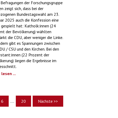
 Befragungen der Forschungsgruppe
n zeigt sich, dass bei der
ezogenen Bundestagswahl am 23.
ar 2025 auch die Konfession eine
 gespielt hat: Katholk:innen (24
nt der Bevölkerung) wählten
ärkt die CDU, aber weniger die Linke.
zdem gibt es Spannungen zwischen
DU / CSU und den Kirchen. Bei den
stant:innen (22 Prozent der
kerung) liegen die Ergebnisse im
sschnitt.
lesen ...
6
....
20
Nächste >>