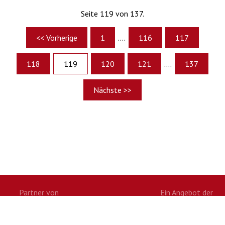
Seite 119 von 137.
<< Vorherige
1
....
116
117
118
119
120
121
....
137
Nächste >>
Partner von
Ein Angebot der