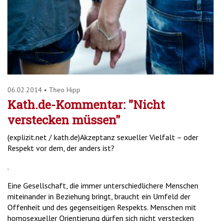
'2')
06.02.2014
•
Theo Hipp
Kath.de-Kommentar: "Nicht
verstecken müssen"
(explizit.net / kath.de)Akzeptanz sexueller Vielfalt – oder
Respekt vor dem, der anders ist?
.
Eine Gesellschaft, die immer unterschiedlichere Menschen
miteinander in Beziehung bringt, braucht ein Umfeld der
Offenheit und des gegenseitigen Respekts. Menschen mit
homosexueller Orientierung dürfen sich nicht verstecken