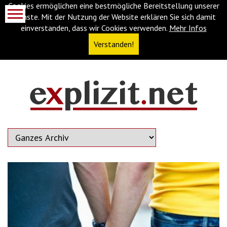
Cookies ermöglichen eine bestmögliche Bereitstellung unserer
Dienste. Mit der Nutzung der Website erklären Sie sich damit
einverstanden, dass wir Cookies verwenden.
Mehr Infos
Verstanden!
Navigationsabkürzungen
Zum
Inhalt
springen
(Accesskey
'1')
Zur
Navigation
springen
(Accesskey
'3')
Zur
Suche
springen
(Accesskey