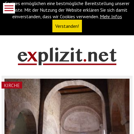
Cookies ermöglichen eine bestmögliche Bereitstellung unserer
Dienste. Mit der Nutzung der Website erklären Sie sich damit
einverstanden, dass wir Cookies verwenden.
Mehr Infos
Verstanden!
Navigationsabkürzungen
Zum
Inhalt
springen
(Accesskey
KIRCHE
'1')
Zur
Navigation
springen
(Accesskey
'3')
Zur
Suche
springen
(Accesskey