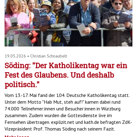
19.05.2026
•
Christian Schnaubelt
Söding: "Der Katholikentag war ein
Fest des Glaubens. Und deshalb
politisch."
Vom 13.-17. Mai fand der 104. Deutsche Katholikentag statt.
Unter dem Motto "Hab Mut, steh auf!" kamen dabei rund
74.000 Teilnehmer:innen und Besucher:innen in Würzburg
zusammen. Zudem wurden die Gottesdienste live im
Fernsehen übertragen. explizit.net und kath.de befragten ZdK-
Vizepräsident Prof. Thomas Söding nach seinem Fazit.
Mehr lesen ...