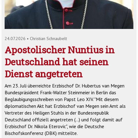
'2')
24.07.2026
•
Christian Schnaubelt
Apostolischer Nuntius in
Deutschland hat seinen
Dienst angetreten
Am 23. Juli überreichte Erzbischof Dr. Hubertus van Megen
Bundespräsident Frank-Walter Steinmeier in Berlin das
Beglaubigungsschreiben von Papst Leo XIV. "Mit diesem
diplomatischen Akt hat Erzbischof van Megen sein Amt als
Vertreter des Heiligen Stuhls in der Bundesrepublik
Deutschland offiziell angetreten (...) und folgt damit auf
Erzbischof Dr. Nikola Eterovic", wie die Deutsche
Bischofskonferenz (DBK) mitteilte.