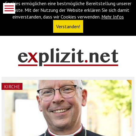
Cookies ermöglichen eine bestmögliche Bereitstellung unserer
Dienste. Mit der Nutzung der Website erklären Sie sich damit
einverstanden, dass wir Cookies verwenden.
Mehr Infos
Verstanden!
Navigationsabkürzungen
Zum
Inhalt
springen
(Accesskey
KIRCHE
'1')
Zur
Navigation
springen
(Accesskey
'3')
Zur
Suche
springen
(Accesskey