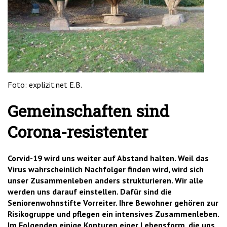
'2')
Foto: explizit.net E.B.
Gemeinschaften sind
Corona-resistenter
Corvid-19 wird uns weiter auf Abstand halten. Weil das
Virus wahrscheinlich Nachfolger finden wird, wird sich
unser Zusammenleben anders strukturieren. Wir alle
werden uns darauf einstellen. Dafür sind die
Seniorenwohnstifte Vorreiter. Ihre Bewohner gehören zur
Risikogruppe und pflegen ein intensives Zusammenleben.
Im Folgenden einige Konturen einer Lebensform, die uns