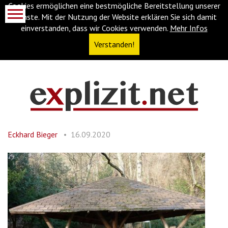
Cookies ermöglichen eine bestmögliche Bereitstellung unserer
Dienste. Mit der Nutzung der Website erklären Sie sich damit
einverstanden, dass wir Cookies verwenden.
Mehr Infos
Verstanden!
Navigationsabkürzungen
Zum
Inhalt
springen
Eckhard Bieger
16.09.2020
(Accesskey
'1')
Zur
Navigation
springen
(Accesskey
'3')
Zur
Suche
springen
(Accesskey