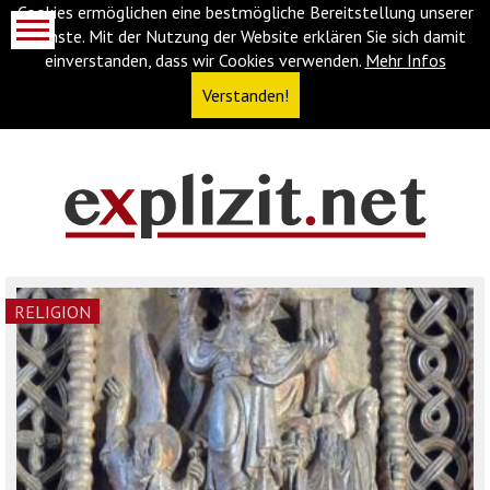
Cookies ermöglichen eine bestmögliche Bereitstellung unserer
Dienste. Mit der Nutzung der Website erklären Sie sich damit
einverstanden, dass wir Cookies verwenden.
Mehr Infos
Verstanden!
Navigationsabkürzungen
Zum
Inhalt
springen
(Accesskey
RELIGION
'1')
Zur
Navigation
springen
(Accesskey
'3')
Zur
Suche
springen
(Accesskey