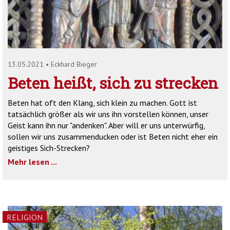
'2')
13.05.2021
•
Eckhard Bieger
Beten heißt, sich zu strecken
Beten hat oft den Klang, sich klein zu machen. Gott ist
tatsächlich größer als wir uns ihn vorstellen können, unser
Geist kann ihn nur "andenken". Aber will er uns unterwürfig,
sollen wir uns zusammenducken oder ist Beten nicht eher ein
geistiges Sich-Strecken?
Mehr lesen ...
RELIGION