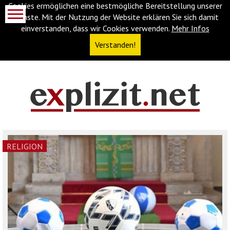
Cookies ermöglichen eine bestmögliche Bereitstellung unserer
Dienste. Mit der Nutzung der Website erklären Sie sich damit
einverstanden, dass wir Cookies verwenden.
Mehr Infos
Verstanden!
Navigationsabkürzungen
Zum
Inhalt
springen
(Accesskey
RELIGION
'1')
Zur
Navigation
springen
(Accesskey
'3')
Zur
Suche
springen
(Accesskey