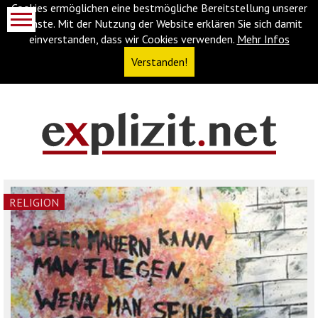
Cookies ermöglichen eine bestmögliche Bereitstellung unserer
Dienste. Mit der Nutzung der Website erklären Sie sich damit
einverstanden, dass wir Cookies verwenden.
Mehr Infos
Verstanden!
Navigationsabkürzungen
Zum
Inhalt
springen
(Accesskey
RELIGION
'1')
Zur
Navigation
springen
(Accesskey
'3')
Zur
Suche
springen
(Accesskey