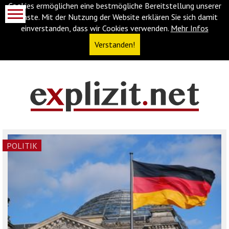
Cookies ermöglichen eine bestmögliche Bereitstellung unserer
Dienste. Mit der Nutzung der Website erklären Sie sich damit
einverstanden, dass wir Cookies verwenden.
Mehr Infos
Verstanden!
Navigationsabkürzungen
Zum
Inhalt
springen
(Accesskey
POLITIK
'1')
Zur
Navigation
springen
(Accesskey
'3')
Zur
Suche
springen
(Accesskey