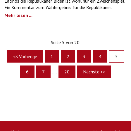
Latinos die Republikaner. Biden ist wohl nur ein Zwischenspiel.
Ein Kommentar zum Wahlergebnis für die Republikaner.
Mehr lesen ...
Seite 5 von 20.
<< Vorherige
1
2
3
4
5
6
7
....
20
Nächste >>