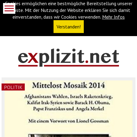
Cookies ermöglichen eine bestmögliche Bereitstellung unserer
Dienste. Mit der Nutzung der Website erklären Sie sich damit
einverstanden, dass wir Cookies verwenden.
Mehr Infos
Verstanden!
Navigationsabkürzungen
Zum
Inhalt
springen
(Accesskey
POLITIK
'1')
Zur
Navigation
springen
(Accesskey
'3')
Zur
Suche
springen
(Accesskey