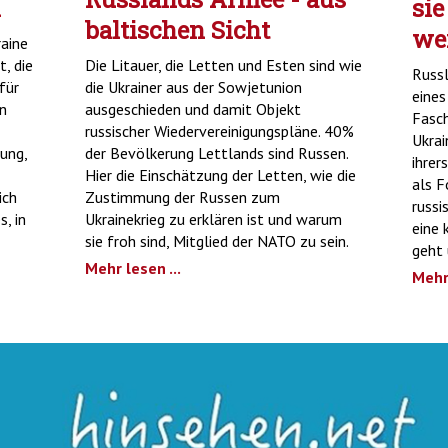
n
sie
baltischen Sicht
we
raine
t, die
Die Litauer, die Letten und Esten sind wie
Russl
für
die Ukrainer aus der Sowjetunion
eines
an
ausgeschieden und damit Objekt
Fasch
russischer Wiedervereinigungspläne. 40%
Ukrai
ung,
der Bevölkerung Lettlands sind Russen.
ihrer
Hier die Einschätzung der Letten, wie die
als F
ich
Zustimmung der Russen zum
russi
, in
Ukrainekrieg zu erklären ist und warum
eine 
sie froh sind, Mitglied der NATO zu sein.
geht
Mehr lesen ...
Mehr 