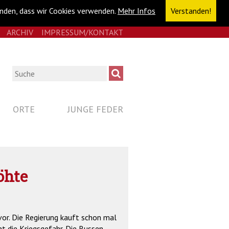
anden, dass wir Cookies verwenden.
Mehr Infos
Verstanden!
E
RSS
ARCHIV
IMPRESSUM/KONTAKT
NAVIGATION
ÜBERSPRINGEN
Suche
ORTE
JUNGE FEDER
öhte
vor. Die Regierung kauft schon mal
ht die Kriegsgefahr. Die Russen