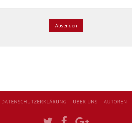
DATENSCHUTZERKLÄRUNG
NAVIGATION
ÜBER UNS
AUTOREN
ÜBERSPRINGEN
Twitter
Facebook
Google+