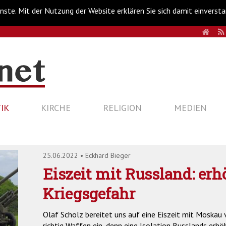
nste. Mit der Nutzung der Website erklären Sie sich damit einverst
HOM
IK
KIRCHE
RELIGION
MEDIEN
25.06.2022
•
Eckhard Bieger
Eiszeit mit Russland: erh
Kriegsgefahr
Olaf Scholz bereitet uns auf eine Eiszeit mit Moskau 
richtig Waffen ein, denn eine Isolation Russlands erhö