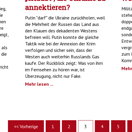
annektieren?
ieg,
Milit
ie
stehe
Putin "darf" die Ukraine zurückholen, weil
hen
doppe
die Mehrheit der Russen das Land aus
re
endgü
den Klauen des dekadenten Westens
eigt,
sonde
befreien will. Putin konnte die gleiche
Entwi
Taktik wie bei der Annexion der Krim
 als
vergr
verfolgen und sicher sein, dass der
 die
zum M
Westen auch weiterhin Russlands Gas
Komm
kaufe. Der Rückblick zeigt: Was von ihm
richt
Mehr 
im Fernsehen zu hören war, ist
Überzeugung, nicht nur Fake.
Mehr lesen ...
<< Vorherige
1
2
3
4
5