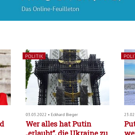
POLITIK
POLI
03.03.2022
•
Eckhard Bieger
23.0
d
Wer alles hat Putin
Put
„erlaubt“, die Ukraine zu
we