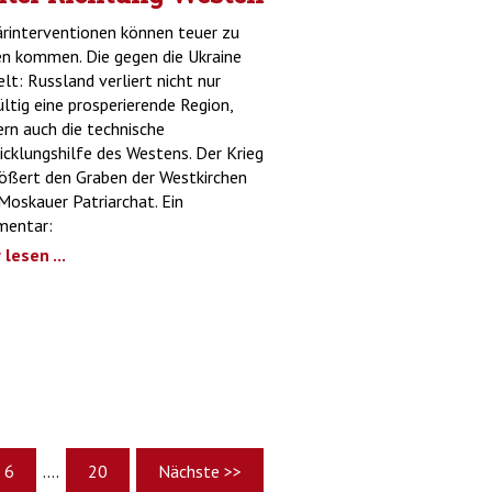
ärinterventionen können teuer zu
n kommen. Die gegen die Ukraine
lt: Russland verliert nicht nur
ltig eine prosperierende Region,
rn auch die technische
cklungshilfe des Westens. Der Krieg
ößert den Graben der Westkirchen
oskauer Patriarchat. Ein
entar:
lesen ...
6
....
20
Nächste >>