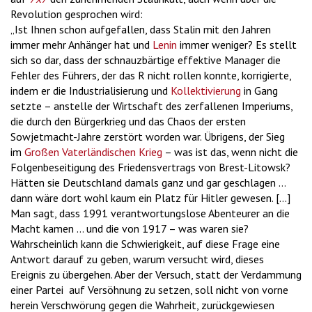
Revolution gesprochen wird:
„Ist Ihnen schon aufgefallen, dass Stalin mit den Jahren
immer mehr Anhänger hat und
Lenin
immer weniger? Es stellt
sich so dar, dass der schnauzbärtige effektive Manager die
Fehler des Führers, der das R nicht rollen konnte, korrigierte,
indem er die Industrialisierung und
Kollektivierung
in Gang
setzte – anstelle der Wirtschaft des zerfallenen Imperiums,
die durch den Bürgerkrieg und das Chaos der ersten
Sowjetmacht-Jahre zerstört worden war. Übrigens, der Sieg
im
Großen Vaterländischen Krieg
– was ist das, wenn nicht die
Folgenbeseitigung des Friedensvertrags von Brest-Litowsk?
Hätten sie Deutschland damals ganz und gar geschlagen …
dann wäre dort wohl kaum ein Platz für Hitler gewesen. [...]
Man sagt, dass 1991 verantwortungslose Abenteurer an die
Macht kamen … und die von 1917 – was waren sie?
Wahrscheinlich kann die Schwierigkeit, auf diese Frage eine
Antwort darauf zu geben, warum versucht wird, dieses
Ereignis zu übergehen. Aber der Versuch, statt der Verdammung
einer Partei auf Versöhnung zu setzen, soll nicht von vorne
herein Verschwörung gegen die Wahrheit, zurückgewiesen