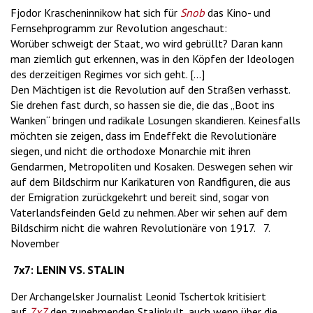
Fjodor Krascheninnikow hat sich für
Snob
das Kino- und
Fernsehprogramm zur Revolution angeschaut:
Worüber schweigt der Staat, wo wird gebrüllt? Daran kann
man ziemlich gut erkennen, was in den Köpfen der Ideologen
des derzeitigen Regimes vor sich geht. [...]
Den Mächtigen ist die Revolution auf den Straßen verhasst.
Sie drehen fast durch, so hassen sie die, die das „Boot ins
Wanken“ bringen und radikale Losungen skandieren. Keinesfalls
möchten sie zeigen, dass im Endeffekt die Revolutionäre
siegen, und nicht die orthodoxe Monarchie mit ihren
Gendarmen, Metropoliten und Kosaken. Deswegen sehen wir
auf dem Bildschirm nur Karikaturen von Randfiguren, die aus
der Emigration zurückgekehrt und bereit sind, sogar von
Vaterlandsfeinden Geld zu nehmen. Aber wir sehen auf dem
Bildschirm nicht die wahren Revolutionäre von 1917. 7.
November
7x
7: LENIN VS. STALIN
Der Archangelsker Journalist Leonid Tschertok kritisiert
auf
7x7
den zunehmenden Stalinkult, auch wenn über die