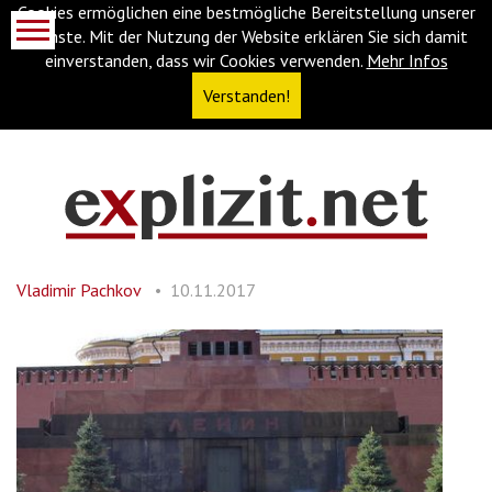
Cookies ermöglichen eine bestmögliche Bereitstellung unserer
Dienste. Mit der Nutzung der Website erklären Sie sich damit
einverstanden, dass wir Cookies verwenden.
Mehr Infos
Verstanden!
Navigationsabkürzungen
Zum
Inhalt
springen
Vladimir Pachkov
10.11.2017
(Accesskey
'1')
Zur
Navigation
springen
(Accesskey
'3')
Zur
Suche
springen
(Accesskey