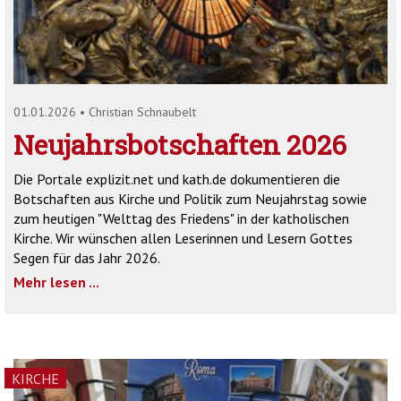
'2')
01.01.2026
•
Christian Schnaubelt
Neujahrsbotschaften 2026
Die Portale explizit.net und kath.de dokumentieren die
Botschaften aus Kirche und Politik zum Neujahrstag sowie
zum heutigen "Welttag des Friedens" in der katholischen
Kirche. Wir wünschen allen Leserinnen und Lesern Gottes
Segen für das Jahr 2026.
Mehr lesen ...
KIRCHE