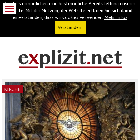
Cookies ermöglichen eine bestmögliche Bereitstellung unserer
Dienste. Mit der Nutzung der Website erklären Sie sich damit
einverstanden, dass wir Cookies verwenden.
Mehr Infos
Verstanden!
Navigationsabkürzungen
Zum
Inhalt
springen
(Accesskey
KIRCHE
'1')
Zur
Navigation
springen
(Accesskey
'3')
Zur
Suche
springen
(Accesskey