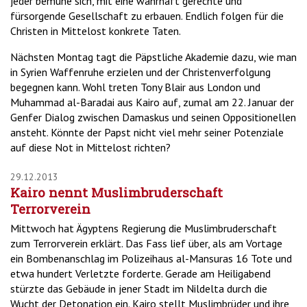
jeder bemühe sich, mit eine wahrhaft gerechte und
fürsorgende Gesellschaft zu erbauen. Endlich folgen für die
Christen in Mittelost konkrete Taten.
Nächsten Montag tagt die Päpstliche Akademie dazu, wie man
in Syrien Waffenruhe erzielen und der Christenverfolgung
begegnen kann. Wohl treten Tony Blair aus London und
Muhammad al-Baradai aus Kairo auf, zumal am 22. Januar der
Genfer Dialog zwischen Damaskus und seinen Oppositionellen
ansteht. Könnte der Papst nicht viel mehr seiner Potenziale
auf diese Not in Mittelost richten?
29.12.2013
Kairo nennt Muslimbruderschaft
Terrorverein
Mittwoch hat Ägyptens Regierung die Muslimbruderschaft
zum Terrorverein erklärt. Das Fass lief über, als am Vortage
ein Bombenanschlag im Polizeihaus al-Mansuras 16 Tote und
etwa hundert Verletzte forderte. Gerade am Heiligabend
stürzte das Gebäude in jener Stadt im Nildelta durch die
Wucht der Detonation ein. Kairo stellt Muslimbrüder und ihre