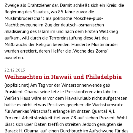
Zweige als Drahtzieher dar. Damit schließt sich ein Kreis: die
Regierung des Staates, wo 85 Jahre zuvor die
Muslimbruderschaft als politische Moschee-plus-
Machtbewegung im Zug der deutsch-osmanischen
Jihadisierung des Islam im und nach dem Ersten Weltkrieg
aufkam, will durch die Terroreinstufung diese Art des
Mißbrauchs der Religion beenden. Hunderte Muslimbrüder
wurden arretiert, deren Helfer die „Woche des Zorns“
ausriefen.
22.12.2013
Weihnachten in Hawaii und Philadelphia
(explizit.net) Am Tag vor der Wintersonnenwende gab
Präsident Obama seine letzte Presskonferenz im Jahr. Im
Weißen Haus wäre er vor dem Hawaiiurlaub nicht aufgetreten,
hätte es nicht etwas Positives gegeben: die Wachstumsrate
für Amerikas Wirtschaft erlangte im dritten Quartal 4,1
Prozent. Arbeitslosigkeit fiel von 7,8 auf sieben Prozent. Wohl
lässt sich über Daten trefflich streiten. Jedoch genügten sie
Barack H. Obama, auf einen Durchbruch im Aufschwung für das