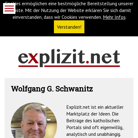
Cookies ermöglichen eine bestmögliche Bereitstellung unserer
Dienste. Mit der Nutzung der Website erklären Sie sich damit
einverstanden, dass wir Cookies verwenden.
Mehr Infos
Verstanden!
Navigationsabkürzungen
Zum
Inhalt
springen
(Accesskey
Wolfgang G. Schwanitz
'1')
Zur
Navigation
springen
Explizit.net ist ein aktueller
(Accesskey
Marktplatz der Ideen. Die
'3')
Zur
Beiträge des katholischen
Suche
Portals sind oft eigenwillig,
springen
analytisch und unabhängig.
(Accesskey