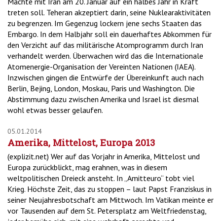
Mächte mit Iran am 20. Januar auf ein halbes Jahr in Kraft
treten soll. Teheran akzeptiert darin, seine Nuklearaktivitäten
zu begrenzen. Im Gegenzug lockern jene sechs Staaten das
Embargo. In dem Halbjahr soll ein dauerhaftes Abkommen für
den Verzicht auf das militärische Atomprogramm durch Iran
verhandelt werden. Überwachen wird das die Internationale
Atomenergie-Organisation der Vereinten Nationen (IAEA).
Inzwischen gingen die Entwürfe der Übereinkunft auch nach
Berlin, Bejing, London, Moskau, Paris und Washington. Die
Abstimmung dazu zwischen Amerika und Israel ist diesmal
wohl etwas besser gelaufen.
05.01.2014
Amerika, Mittelost, Europa 2013
(explizit.net) Wer auf das Vorjahr in Amerika, Mittelost und
Europa zurückblickt, mag erahnen, was in diesem
weltpolitischen Dreieck ansteht. In „Amitteuro“ tobt viel
Krieg. Höchste Zeit, das zu stoppen – laut Papst Franziskus in
seiner Neujahresbotschaft am Mittwoch. Im Vatikan meinte er
vor Tausenden auf dem St. Petersplatz am Weltfriedenstag,