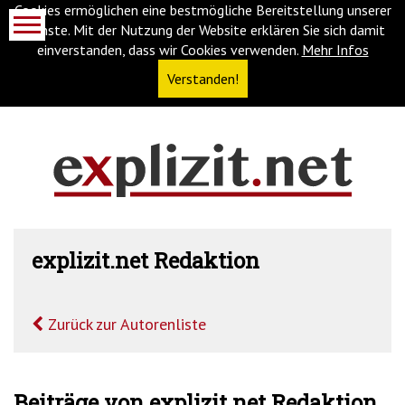
Cookies ermöglichen eine bestmögliche Bereitstellung unserer
Dienste. Mit der Nutzung der Website erklären Sie sich damit
einverstanden, dass wir Cookies verwenden.
Mehr Infos
Verstanden!
Navigationsabkürzungen
Zum
Inhalt
springen
(Accesskey
explizit.net Redaktion
'1')
Zur
Navigation
springen
(Accesskey
Zurück zur Autorenliste
'3')
Zur
Suche
springen
Beiträge von explizit.net Redaktion
(Accesskey