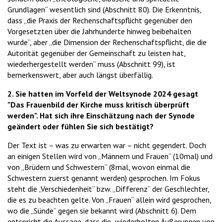
Grundlagen“ wesentlich sind (Abschnitt 80). Die Erkenntnis,
dass „die Praxis der Rechenschaftspflicht gegenüber den
Vorgesetzten über die Jahrhunderte hinweg beibehalten
wurde“, aber „die Dimension der Rechenschaftspflicht, die die
Autorität gegenüber der Gemeinschaft zu leisten hat,
wiederhergestellt werden“ muss (Abschnitt 99), ist
bemerkenswert, aber auch längst überfällig.
2. Sie hatten im Vorfeld der Weltsynode 2024 gesagt
"Das Frauenbild der Kirche muss kritisch überprüft
werden". Hat sich ihre Einschätzung nach der Synode
geändert oder fühlen Sie sich bestätigt?
Der Text ist – was zu erwarten war – nicht gegendert. Doch
an einigen Stellen wird von „Männern und Frauen“ (10mal) und
von „Brüdern und Schwestern“ (8mal, wovon einmal die
Schwestern zuerst genannt werden) gesprochen. Im Fokus
steht die „Verschiedenheit“ bzw. „Differenz“ der Geschlechter,
die es zu beachten gelte. Von „Frauen“ allein wird gesprochen,
wo die „Sünde“ gegen sie bekannt wird (Abschnitt 6). Dem
entspricht die Aussage, dass die „wiederholten Äußerungen von