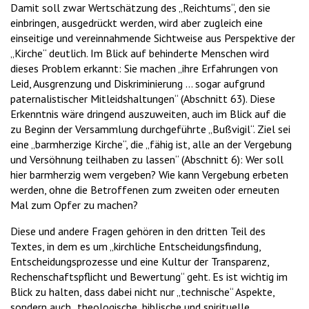
Damit soll zwar Wertschätzung des „Reichtums“, den sie
einbringen, ausgedrückt werden, wird aber zugleich eine
einseitige und vereinnahmende Sichtweise aus Perspektive der
„Kirche“ deutlich. Im Blick auf behinderte Menschen wird
dieses Problem erkannt: Sie machen „ihre Erfahrungen von
Leid, Ausgrenzung und Diskriminierung … sogar aufgrund
paternalistischer Mitleidshaltungen“ (Abschnitt 63). Diese
Erkenntnis wäre dringend auszuweiten, auch im Blick auf die
zu Beginn der Versammlung durchgeführte „Bußvigil“. Ziel sei
eine „barmherzige Kirche“, die „fähig ist, alle an der Vergebung
und Versöhnung teilhaben zu lassen“ (Abschnitt 6): Wer soll
hier barmherzig wem vergeben? Wie kann Vergebung erbeten
werden, ohne die Betroffenen zum zweiten oder erneuten
Mal zum Opfer zu machen?
Diese und andere Fragen gehören in den dritten Teil des
Textes, in dem es um „kirchliche Entscheidungsfindung,
Entscheidungsprozesse und eine Kultur der Transparenz,
Rechenschaftspflicht und Bewertung“ geht. Es ist wichtig im
Blick zu halten, dass dabei nicht nur „technische“ Aspekte,
sondern auch „theologische, biblische und spirituelle