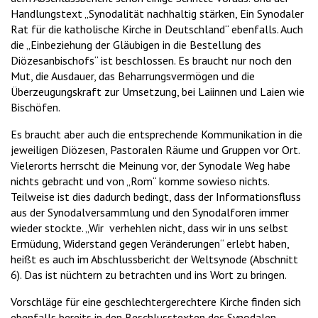
Handlungstext „Synodalität nachhaltig stärken, Ein Synodaler
Rat für die katholische Kirche in Deutschland“ ebenfalls. Auch
die „Einbeziehung der Gläubigen in die Bestellung des
Diözesanbischofs“ ist beschlossen. Es braucht nur noch den
Mut, die Ausdauer, das Beharrungsvermögen und die
Überzeugungskraft zur Umsetzung, bei Laiinnen und Laien wie
Bischöfen.
Es braucht aber auch die entsprechende Kommunikation in die
jeweiligen Diözesen, Pastoralen Räume und Gruppen vor Ort.
Vielerorts herrscht die Meinung vor, der Synodale Weg habe
nichts gebracht und von „Rom“ komme sowieso nichts.
Teilweise ist dies dadurch bedingt, dass der Informationsfluss
aus der Synodalversammlung und den Synodalforen immer
wieder stockte. „Wir verhehlen nicht, dass wir in uns selbst
Ermüdung, Widerstand gegen Veränderungen“ erlebt haben,
heißt es auch im Abschlussbericht der Weltsynode (Abschnitt
6). Das ist nüchtern zu betrachten und ins Wort zu bringen.
Vorschläge für eine geschlechtergerechtere Kirche finden sich
ebenfalls bereits in den Beschlusstexten des Synodalen