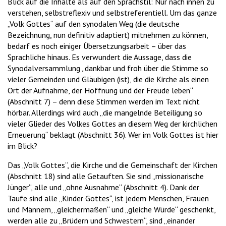
Blick auf die Inhalte als auf den Sprachstil: Nur nach innen zu
verstehen, selbstreflexiv und selbstreferentiell. Um das ganze
„Volk Gottes“ auf den synodalen Weg (die deutsche
Bezeichnung, nun definitiv adaptiert) mitnehmen zu können,
bedarf es noch einiger Übersetzungsarbeit – über das
Sprachliche hinaus. Es verwundert die Aussage, dass die
Synodalversammlung „dankbar und froh über die Stimme so
vieler Gemeinden und Gläubigen (ist), die die Kirche als einen
Ort der Aufnahme, der Hoffnung und der Freude leben“
(Abschnitt 7) – denn diese Stimmen werden im Text nicht
hörbar. Allerdings wird auch „die mangelnde Beteiligung so
vieler Glieder des Volkes Gottes an diesem Weg der kirchlichen
Erneuerung“ beklagt (Abschnitt 36). Wer im Volk Gottes ist hier
im Blick?
Das „Volk Gottes“, die Kirche und die Gemeinschaft der Kirchen
(Abschnitt 18) sind alle Getauften. Sie sind „missionarische
Jünger“, alle und „ohne Ausnahme“ (Abschnitt 4). Dank der
Taufe sind alle „Kinder Gottes“, ist jedem Menschen, Frauen
und Männern, „gleichermaßen“ und „gleiche Würde“ geschenkt,
werden alle zu „Brüdern und Schwestern“, sind „einander