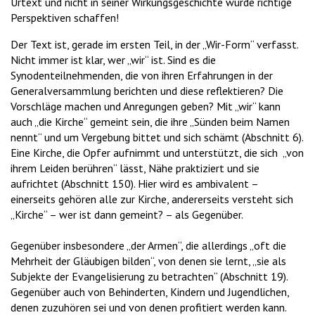
Urtext und nicht in seiner Wirkungsgeschichte würde richtige
Perspektiven schaffen!
Der Text ist, gerade im ersten Teil, in der „Wir-Form“ verfasst.
Nicht immer ist klar, wer „wir“ ist. Sind es die
Synodenteilnehmenden, die von ihren Erfahrungen in der
Generalversammlung berichten und diese reflektieren? Die
Vorschläge machen und Anregungen geben? Mit „wir“ kann
auch „die Kirche“ gemeint sein, die ihre „Sünden beim Namen
nennt“ und um Vergebung bittet und sich schämt (Abschnitt 6).
Eine Kirche, die Opfer aufnimmt und unterstützt, die sich „von
ihrem Leiden berühren“ lässt, Nähe praktiziert und sie
aufrichtet (Abschnitt 150). Hier wird es ambivalent –
einerseits gehören alle zur Kirche, andererseits versteht sich
„Kirche“ – wer ist dann gemeint? – als Gegenüber.
Gegenüber insbesondere „der Armen“, die allerdings „oft die
Mehrheit der Gläubigen bilden“, von denen sie lernt, „sie als
Subjekte der Evangelisierung zu betrachten“ (Abschnitt 19).
Gegenüber auch von Behinderten, Kindern und Jugendlichen,
denen zuzuhören sei und von denen profitiert werden kann.