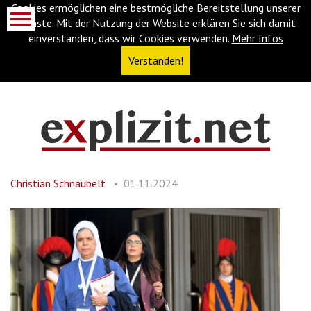
Cookies ermöglichen eine bestmögliche Bereitstellung unserer
Dienste. Mit der Nutzung der Website erklären Sie sich damit
einverstanden, dass wir Cookies verwenden.
Mehr Infos
Verstanden!
Navigationsabkürzungen
Zum
Inhalt
springen
Christian Schnaubelt
01.11.2024
(Accesskey
'1')
Zur
Navigation
springen
(Accesskey
'3')
Zur
Suche
springen
(Accesskey