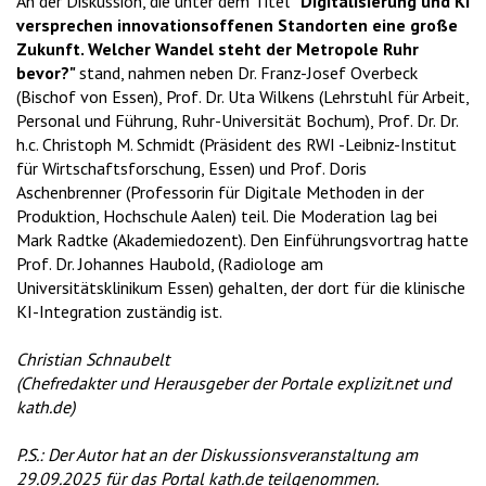
An der Diskussion, die unter dem Titel
"Digitalisierung und KI
versprechen innovationsoffenen Standorten eine große
Zukunft. Welcher Wandel steht der Metropole Ruhr
bevor?"
stand, nahmen neben Dr. Franz-Josef Overbeck
(Bischof von Essen), Prof. Dr. Uta Wilkens (Lehrstuhl für Arbeit,
Personal und Führung, Ruhr-Universität Bochum), Prof. Dr. Dr.
h.c. Christoph M. Schmidt (Präsident des RWI -Leibniz-Institut
für Wirtschaftsforschung, Essen) und Prof. Doris
Aschenbrenner (Professorin für Digitale Methoden in der
Produktion, Hochschule Aalen) teil. Die Moderation lag bei
Mark Radtke (Akademiedozent). Den Einführungsvortrag hatte
Prof. Dr. Johannes Haubold, (Radiologe am
Universitätsklinikum Essen) gehalten, der dort für die klinische
KI-Integration zuständig ist.
Christian Schnaubelt
(Chefredakter und Herausgeber der Portale explizit.net und
kath.de)
P.S.: Der Autor hat an der Diskussionsveranstaltung am
29.09.2025 für das Portal kath.de teilgenommen.