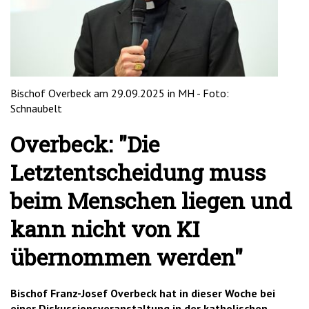
'2')
Bischof Overbeck am 29.09.2025 in MH - Foto:
Schnaubelt
Overbeck: "Die
Letztentscheidung muss
beim Menschen liegen und
kann nicht von KI
übernommen werden"
Bischof Franz-Josef Overbeck hat in dieser Woche bei
einer Diskussionsveranstaltung in der katholischen