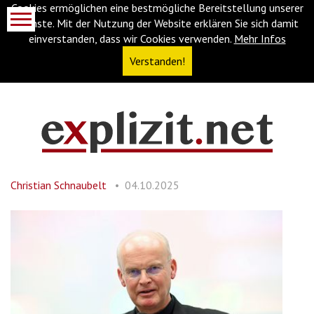
Cookies ermöglichen eine bestmögliche Bereitstellung unserer
Dienste. Mit der Nutzung der Website erklären Sie sich damit
einverstanden, dass wir Cookies verwenden.
Mehr Infos
Verstanden!
Navigationsabkürzungen
Zum
Inhalt
springen
Christian Schnaubelt
04.10.2025
(Accesskey
'1')
Zur
Navigation
springen
(Accesskey
'3')
Zur
Suche
springen
(Accesskey