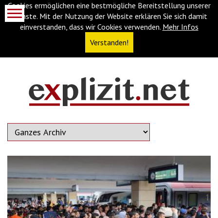
Cookies ermöglichen eine bestmögliche Bereitstellung unserer
Dienste. Mit der Nutzung der Website erklären Sie sich damit
einverstanden, dass wir Cookies verwenden.
Mehr Infos
Verstanden!
Navigationsabkürzungen
Zum
Inhalt
springen
(Accesskey
'1')
Zur
Navigation
springen
(Accesskey
'3')
Zur
Suche
springen
(Accesskey