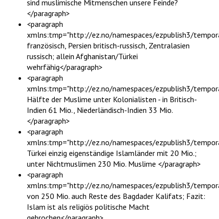
sind muslimische Mitmenschen unsere Feinde?
</paragraph>
<paragraph
xmlns:tmp="http://ez.no/namespaces/ezpublish3/tempor
französisch, Persien britisch-russisch, Zentralasien
russisch; allein Afghanistan/Türkei
wehrfähig</paragraph>
<paragraph
xmlns:tmp="http://ez.no/namespaces/ezpublish3/tempora
Hälfte der Muslime unter Kolonialisten - in Britisch-
Indien 61 Mio., Niederländisch-Indien 33 Mio.
</paragraph>
<paragraph
xmlns:tmp="http://ez.no/namespaces/ezpublish3/tempora
Türkei einzig eigenständige Islamländer mit 20 Mio.;
unter Nichtmuslimen 230 Mio. Muslime </paragraph>
<paragraph
xmlns:tmp="http://ez.no/namespaces/ezpublish3/tempor
von 250 Mio. auch Reste des Bagdader Kalifats; Fazit:
Islam ist als religiös politische Macht
gebrochen</paragraph>