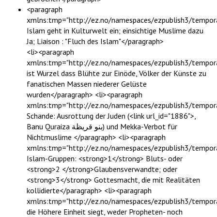
<paragraph
xmlns:tmp="http://ez.no/namespaces/ezpublish3/tempora
Islam geht in Kulturwelt ein; einsichtige Muslime dazu
Ja; Liaison : "Fluch des Islam"</paragraph>
<li><paragraph
xmlns:tmp="http://ez.no/namespaces/ezpublish3/tempora
ist Wurzel dass Blühte zur Einöde, Völker der Künste zu
fanatischen Massen niederer Gelüste
wurden</paragraph> <li><paragraph
xmlns:tmp="http://ez.no/namespaces/ezpublish3/tempor
Schande: Ausrottung der Juden (<link url_id="1886">,
Banu Quraiza ‏بنو قريظة‎) und Mekka-Verbot für
Nichtmuslime </paragraph> <li><paragraph
xmlns:tmp="http://ez.no/namespaces/ezpublish3/tempora
Islam-Gruppen: <strong>1</strong> Bluts- oder
<strong>2 </strong>Glaubensverwandte; oder
<strong>3</strong> Gottesmacht, die mit Realitäten
kollidierte</paragraph> <li><paragraph
xmlns:tmp="http://ez.no/namespaces/ezpublish3/tempor
die Höhere Einheit siegt, weder Propheten- noch