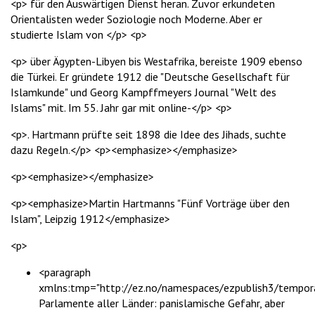
<p> für den Auswärtigen Dienst heran. Zuvor erkundeten
Orientalisten weder Soziologie noch Moderne. Aber er
studierte Islam von </p> <p>
<p> über Ägypten-Libyen bis Westafrika, bereiste 1909 ebenso
die Türkei. Er gründete 1912 die "Deutsche Gesellschaft für
Islamkunde" und Georg Kampffmeyers Journal "Welt des
Islams" mit. Im 55. Jahr gar mit online-</p> <p>
<p>. Hartmann prüfte seit 1898 die Idee des Jihads, suchte
dazu Regeln.</p> <p><emphasize></emphasize>
<p><emphasize></emphasize>
<p><emphasize>Martin Hartmanns "Fünf Vorträge über den
Islam", Leipzig 1912</emphasize>
<p>
<paragraph
xmlns:tmp="http://ez.no/namespaces/ezpublish3/tempora
Parlamente aller Länder: panislamische Gefahr, aber