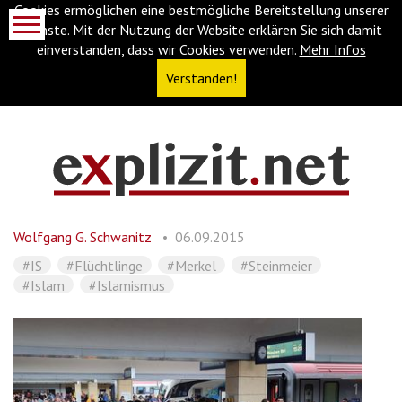
Cookies ermöglichen eine bestmögliche Bereitstellung unserer
Dienste. Mit der Nutzung der Website erklären Sie sich damit
einverstanden, dass wir Cookies verwenden.
Mehr Infos
Verstanden!
Navigationsabkürzungen
Zum
Inhalt
springen
Wolfgang G. Schwanitz
06.09.2015
(Accesskey
'1')
Zur
#IS
#Flüchtlinge
#Merkel
#Steinmeier
Navigation
#Islam
#Islamismus
springen
(Accesskey
'3')
Zur
Suche
springen
(Accesskey