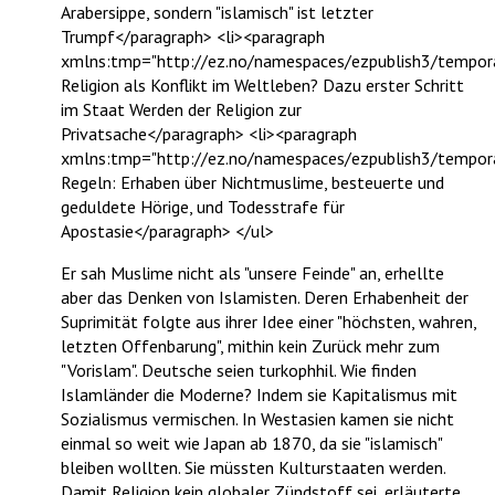
Arabersippe, sondern "islamisch" ist letzter
Trumpf</paragraph> <li><paragraph
xmlns:tmp="http://ez.no/namespaces/ezpublish3/tempor
Religion als Konflikt im Weltleben? Dazu erster Schritt
im Staat Werden der Religion zur
Privatsache</paragraph> <li><paragraph
xmlns:tmp="http://ez.no/namespaces/ezpublish3/tempor
Regeln: Erhaben über Nichtmuslime, besteuerte und
geduldete Hörige, und Todesstrafe für
Apostasie</paragraph> </ul>
Er sah Muslime nicht als "unsere Feinde" an, erhellte
aber das Denken von Islamisten. Deren Erhabenheit der
Suprimität folgte aus ihrer Idee einer "höchsten, wahren,
letzten Offenbarung", mithin kein Zurück mehr zum
"Vorislam". Deutsche seien turkophhil. Wie finden
Islamländer die Moderne? Indem sie Kapitalismus mit
Sozialismus vermischen. In Westasien kamen sie nicht
einmal so weit wie Japan ab 1870, da sie "islamisch"
bleiben wollten. Sie müssten Kulturstaaten werden.
Damit Religion kein globaler Zündstoff sei, erläuterte