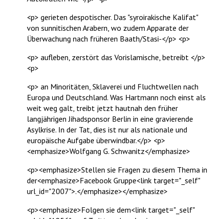
<p> gerieten despotischer. Das "syroirakische Kalifat"
von sunnitischen Arabern, wo zudem Apparate der
Überwachung nach früheren Baath/Stasi-</p> <p>
<p> aufleben, zerstört das Vorislamische, betreibt </p>
<p>
<p> an Minoritäten, Sklaverei und Fluchtwellen nach
Europa und Deutschland. Was Hartmann noch einst als
weit weg galt, treibt jetzt hautnah den früher
langjährigen Jihadsponsor Berlin in eine gravierende
Asylkrise. In der Tat, dies ist nur als nationale und
europäische Aufgabe überwindbar.</p> <p>
<emphasize>Wolfgang G. Schwanitz</emphasize>
<p><emphasize>Stellen sie Fragen zu diesem Thema in
der<emphasize>Facebook Gruppe<link target="_self"
url_id="2007">.</emphasize></emphasize>
<p><emphasize>Folgen sie dem<link target="_self"