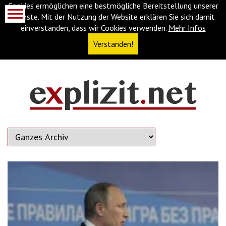
Cookies ermöglichen eine bestmögliche Bereitstellung unserer
Dienste. Mit der Nutzung der Website erklären Sie sich damit
einverstanden, dass wir Cookies verwenden.
Mehr Infos
Verstanden!
Navigationsabkürzungen
Zum
Inhalt
springen
(Accesskey
'1')
Zur
Navigation
springen
(Accesskey
'3')
Zur
Suche
springen
(Accesskey