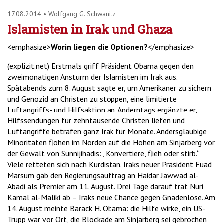
17.08.2014
•
Wolfgang G. Schwanitz
Islamisten in Irak und Ghaza
<emphasize>
Worin liegen die Optionen?
</emphasize>
(explizit.net) Erstmals griff Präsident Obama gegen den
zweimonatigen Ansturm der Islamisten im Irak aus.
Spätabends zum 8. August sagte er, um Amerikaner zu sichern
und Genozid an Christen zu stoppen, eine limitierte
Luftangriffs- und Hilfsaktion an. Anderntags ergänzte er,
Hilfssendungen für zehntausende Christen liefen und
Luftangriffe beträfen ganz Irak für Monate. Andersgläubige
Minoritäten flohen im Norden auf die Höhen am Sinjarberg vor
der Gewalt von Sunnijihadis: „Konvertiere, flieh oder stirb.“
Viele retteten sich nach Kurdistan. Iraks neuer Präsident Fuad
Marsum gab den Regierungsauftrag an Haidar Jawwad al-
Abadi als Premier am 11. August. Drei Tage darauf trat Nuri
Kamal al-Maliki ab – Iraks neue Chance gegen Gnadenlose. Am
14. August meinte Barack H. Obama: die Hilfe wirke, ein US-
Trupp war vor Ort, die Blockade am Sinjarberg sei gebrochen