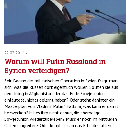
'2')
22.02.2016
•
Warum will Putin Russland in
Syrien verteidigen?
Seit Beginn der militärischen Operation in Syrien fragt man
sich, was die Russen dort eigentlich wollen. Sollten sie aus
dem Krieg in Afghanistan, der das Ende Sowjetunion
einläutete, nichts gelernt haben? Oder steht dahinter ein
Masterplan von Vladimir Putin? Falls ja, was kann er damit
bezwecken? Ist es ihm nicht genug, die ehemalige
Sowjetunion wiederzubeleben? Muss er noch im Mittleren
Osten eingreifen? Oder knüpft er an das Erbe des alten