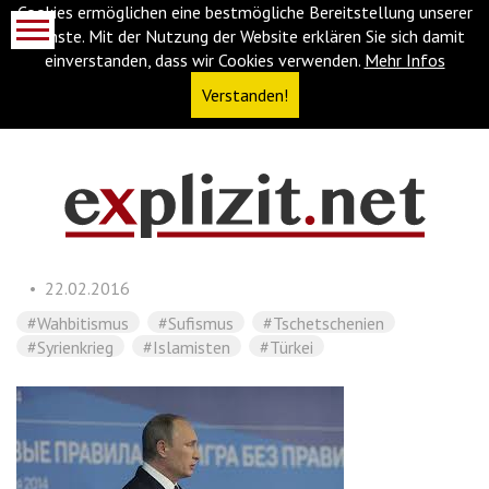
Cookies ermöglichen eine bestmögliche Bereitstellung unserer
Dienste. Mit der Nutzung der Website erklären Sie sich damit
einverstanden, dass wir Cookies verwenden.
Mehr Infos
Verstanden!
Navigationsabkürzungen
Zum
Inhalt
springen
22.02.2016
(Accesskey
'1')
Zur
#Wahbitismus
#Sufismus
#Tschetschenien
Navigation
#Syrienkrieg
#Islamisten
#Türkei
springen
(Accesskey
'3')
Zur
Suche
springen
(Accesskey