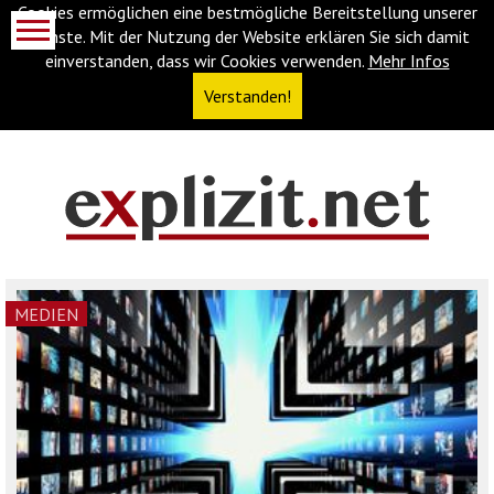
Cookies ermöglichen eine bestmögliche Bereitstellung unserer
Dienste. Mit der Nutzung der Website erklären Sie sich damit
einverstanden, dass wir Cookies verwenden.
Mehr Infos
Verstanden!
Navigationsabkürzungen
Zum
Inhalt
springen
(Accesskey
MEDIEN
'1')
Zur
Navigation
springen
(Accesskey
'3')
Zur
Suche
springen
(Accesskey