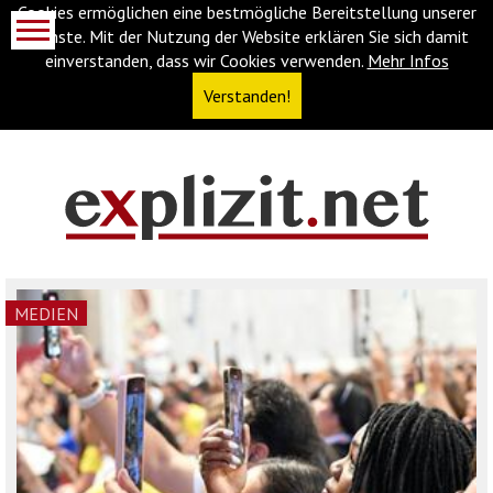
Cookies ermöglichen eine bestmögliche Bereitstellung unserer
Dienste. Mit der Nutzung der Website erklären Sie sich damit
einverstanden, dass wir Cookies verwenden.
Mehr Infos
Verstanden!
Navigationsabkürzungen
Zum
Inhalt
springen
(Accesskey
MEDIEN
'1')
Zur
Navigation
springen
(Accesskey
'3')
Zur
Suche
springen
(Accesskey