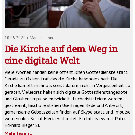
'2')
10.05.2020
•
Marius Hübner
Die Kirche auf dem Weg in
eine digitale Welt
Viele Wochen fanden keine öffentlichen Gottesdienste statt.
Gerade zu Ostern traf das die Kirche besonders hart. Die
Kirche kämpft mehr als sonst darum, nicht in Vergessenheit zu
geraten. Vielerorts haben sich digitale Gottesdienstangebote
und Glaubensimpulse entwickelt: Eucharistiefeiern werden
gestreamt, Bischöfe stehen Userfragen Rede und Antwort,
gemeinsame Gebetszeiten finden auf Skype statt und Impulse
werden über Social Media verbreitet. Ein Interview mit Pater
Eckhard Bieger SJ.
Mehr lesen ...