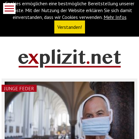
Cookies ermöglichen eine bestmögliche Bereitstellung unserer
Dienste. Mit der Nutzung der Website erklären Sie sich damit
einverstanden, dass wir Cookies verwenden.
Mehr Infos
Verstanden!
Navigationsabkürzungen
Zum
Inhalt
springen
(Accesskey
JUNGE FEDER
'1')
Zur
Navigation
springen
(Accesskey
'3')
Zur
Suche
springen
(Accesskey