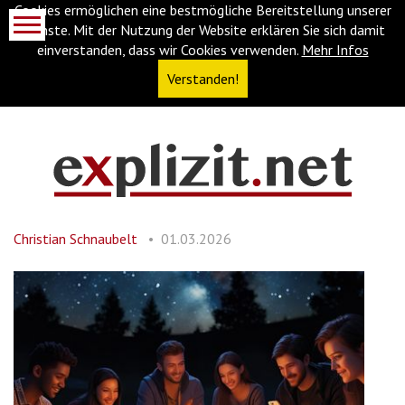
Cookies ermöglichen eine bestmögliche Bereitstellung unserer
Dienste. Mit der Nutzung der Website erklären Sie sich damit
einverstanden, dass wir Cookies verwenden.
Mehr Infos
Verstanden!
Navigationsabkürzungen
Zum
Inhalt
springen
Christian Schnaubelt
01.03.2026
(Accesskey
'1')
Zur
Navigation
springen
(Accesskey
'3')
Zur
Suche
springen
(Accesskey