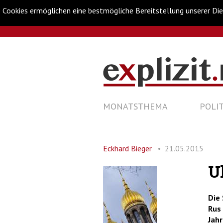
Cookies ermöglichen eine bestmögliche Bereitstellung unserer Die
Metanavigation
Navigationsabkürzungen
Zum
Inhalt
springen
Hauptnavigation
(Accesskey
NAVIGATION
MONATSTHEMA
POLIT
'1')
Zur
ÜBERSPRINGEN
Navigation
springen
(Accesskey
Eckhard Bieger
21.05.2015
'3')
Zur
Suche
U
springen
(Accesskey
Die 
'2')
Rus 
Jahr