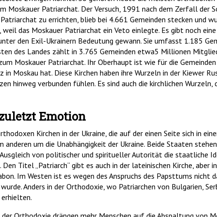
m Moskauer Patriarchat. Der Versuch, 1991 nach dem Zerfall der So
 Patriarchat zu errichten, blieb bei 4.661 Gemeinden stecken und 
weil das Moskauer Patriarchat ein Veto einlegte. Es gibt noch eine
 unter den Exil-Ukrainern Bedeutung gewann. Sie umfasst 1.185 G
sten des Landes zählt in 3.765 Gemeinden etwa5 Millionen Mitglied
m Moskauer Patriarchat. Ihr Oberhaupt ist wie für die Gemeinden i
tz in Moskau hat. Diese Kirchen haben ihre Wurzeln in der Kiewer Rus,
en hinweg verbunden fühlen. Es sind auch die kirchlichen Wurzeln, 
t zuletzt Emotion
thodoxen Kirchen in der Ukraine, die auf der einen Seite sich in eine
anderen um die Unabhängigkeit der Ukraine. Beide Staaten stehen in
Ausgleich von politischer und spiritueller Autorität die staatliche I
 Den Titel „Patriarch“ gibt es auch in der lateinischen Kirche, aber 
sabon. Im Westen ist es wegen des Anspruchs des Papsttums nicht
rt wurde. Anders in der Orthodoxie, wo Patriarchen von Bulgarien, S
erhielten.
 der Orthodoxie drängen mehr Menschen auf die Abspaltung von Mosk