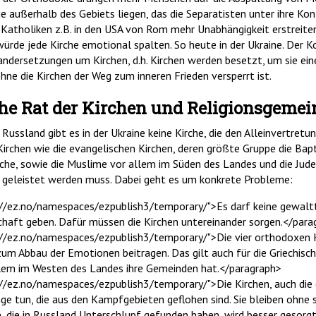
e außerhalb des Gebiets liegen, das die Separatisten unter ihre Kon
 Katholiken z.B. in den USA von Rom mehr Unabhängigkeit erstreiten
würde jede Kirche emotional spalten. So heute in der Ukraine. Der Ko
ndersetzungen um Kirchen, d.h. Kirchen werden besetzt, um sie eine
ohne die Kirchen der Weg zum inneren Frieden versperrt ist.
he Rat der Kirchen und Religionsgemei
r Russland gibt es in der Ukraine keine Kirche, die den Alleinvertre
irchen wie die evangelischen Kirchen, deren größte Gruppe die Bapti
he, sowie die Muslime vor allem im Süden des Landes und die Juden
e geleistet werden muss. Dabei geht es um konkrete Probleme:
/ez.no/namespaces/ezpublish3/temporary/">Es darf keine gewaltt
aft geben. Dafür müssen die Kirchen untereinander sorgen.</para
//ez.no/namespaces/ezpublish3/temporary/">Die vier orthodoxen K
m Abbau der Emotionen beitragen. Das gilt auch für die Griechisc
allem im Westen des Landes ihre Gemeinden hat.</paragraph>
/ez.no/namespaces/ezpublish3/temporary/">Die Kirchen, auch die
e tun, die aus den Kampfgebieten geflohen sind. Sie bleiben ohne s
 die in Russland Unterschlupf gefunden haben, wird besser gesorg