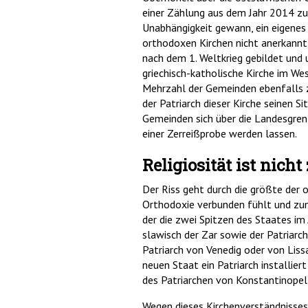
einer Zählung aus dem Jahr 2014 zu
Unabhängigkeit gewann, ein eigenes
orthodoxen Kirchen nicht anerkannt, 
nach dem 1. Weltkrieg gebildet und
griechisch-katholische Kirche im We
Mehrzahl der Gemeinden ebenfalls zu
der Patriarch dieser Kirche seinen Si
Gemeinden sich über die Landesgrenz
einer Zerreißprobe werden lassen.
Religiosität ist nich
Der Riss geht durch die größte der or
Orthodoxie verbunden fühlt und zum 
der die zwei Spitzen des Staates im 
slawisch der Zar sowie der Patriarch.
Patriarch von Venedig oder von Lis
neuen Staat ein Patriarch installie
des Patriarchen von Konstantinopel 
Wegen dieses Kirchenverständnisses