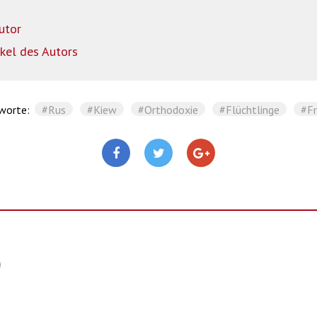
utor
ikel des Autors
worte:
#Rus
#Kiew
#Orthodoxie
#Flüchtlinge
#Fr
)