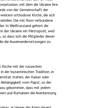
wjetunion, mit dem die Ukraine ihre
wurde von der Gemeinschaft der
 weitere orthodoxe Kirche, die sich
emeinden. Die mit Rom verbundene
er. In Weißrussland gehört die
n der Ukraine ein Metropolit, weil
 so dass sich die Mitglieder dieser
die die Auseinandersetzungen zu
r Kirche mit der russischen
 der byzantinischen Tradition, in
dentität stehen, der Kaiser oder
in Abhängigkeit vom Papst, so der
 dazu gekommen, dass mit jedem
erbien und Rumänien die Anerkennung
au, je länger der Krieg dauert.