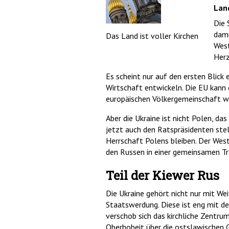
Land
Die 
dami
Das Land ist voller Kirchen
West
Herz
Es scheint nur auf den ersten Blick 
Wirtschaft entwickeln. Die EU kann d
europäischen Völkergemeinschaft wi
Aber die Ukraine ist nicht Polen, da
jetzt auch den Ratspräsidenten stel
Herrschaft Polens bleiben. Der West
den Russen in einer gemeinsamen Tra
Teil der Kiewer Rus
Die Ukraine gehört nicht nur mit We
Staatswerdung. Diese ist eng mit de
verschob sich das kirchliche Zentru
Oberhoheit über die ostslawischen