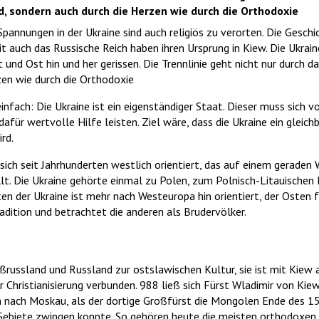
, sondern auch durch die Herzen wie durch die Orthodoxie
Spannungen in der Ukraine sind auch religiös zu verorten. Die Geschic
t auch das Russische Reich haben ihren Ursprung in Kiew. Die Ukrai
 und Ost hin und her gerissen. Die Trennlinie geht nicht nur durch d
en wie durch die Orthodoxie
einfach: Die Ukraine ist ein eigenständiger Staat. Dieser muss sich v
afür wertvolle Hilfe leisten. Ziel wäre, dass die Ukraine ein gleich
rd.
s sich seit Jahrhunderten westlich orientiert, das auf einem gerade
lt. Die Ukraine gehörte einmal zu Polen, zum Polnisch-Litauischen R
en der Ukraine ist mehr nach Westeuropa hin orientiert, der Osten 
dition und betrachtet die anderen als Brudervölker.
ißrussland und Russland zur ostslawischen Kultur, sie ist mit Kiew
r Christianisierung verbunden. 988 ließ sich Fürst Wladimir von Kie
m nach Moskau, als der dortige Großfürst die Mongolen Ende des 15
 Gebiete zwingen konnte. So gehören heute die meisten orthodoxen