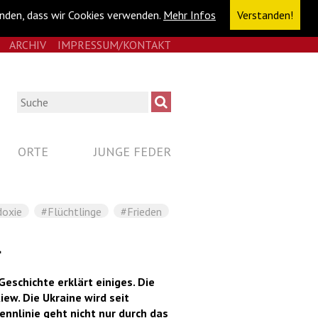
anden, dass wir Cookies verwenden.
Mehr Infos
Verstanden!
E
RSS
ARCHIV
IMPRESSUM/KONTAKT
NAVIGATION
ÜBERSPRINGEN
Suche
ORTE
JUNGE FEDER
doxie
#Flüchtlinge
#Frieden
n
Geschichte erklärt einiges. Die
ew. Die Ukraine wird seit
ennlinie geht nicht nur durch das