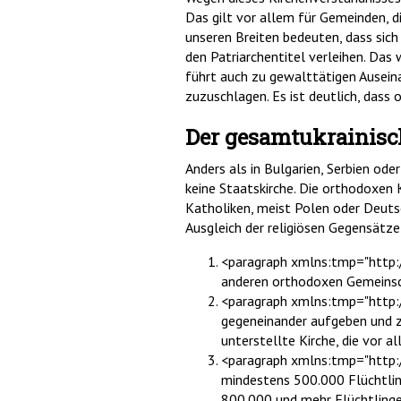
Das gilt vor allem für Gemeinden, di
unseren Breiten bedeuten, dass sich
den Patriarchentitel verleihen. Das 
führt auch zu gewalttätigen Auseina
zuzuschlagen. Es ist deutlich, dass 
Der gesamtukrainisc
Anders als in Bulgarien, Serbien ode
keine Staatskirche. Die orthodoxen K
Katholiken, meist Polen oder Deutsc
Ausgleich der religiösen Gegensätz
<paragraph xmlns:tmp="http:/
anderen orthodoxen Gemeinsch
<paragraph xmlns:tmp="http:
gegeneinander aufgeben und zu
unterstellte Kirche, die vor 
<paragraph xmlns:tmp="http:/
mindestens 500.000 Flüchtling
800.000 und mehr Flüchtlinge,