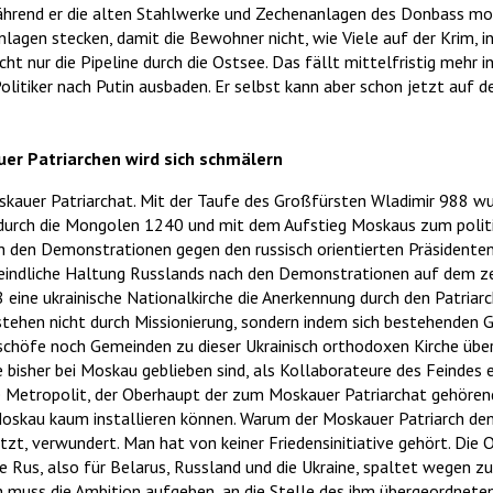
ährend er die alten Stahlwerke und Zechenanlagen des Donbass mo
anlagen stecken, damit die Bewohner nicht, wie Viele auf der Krim, i
icht nur die Pipeline durch die Ostsee. Das fällt mittelfristig mehr 
olitiker nach Putin ausbaden. Er selbst kann aber schon jetzt auf d
auer Patriarchen wird sich schmälern
oskauer Patriarchat. Mit der Taufe des Großfürsten Wladimir 988 wu
s durch die Mongolen 1240 und mit dem Aufstieg Moskaus zum poli
 den Demonstrationen gegen den russisch orientierten Präsidente
eindliche Haltung Russlands nach den Demonstrationen auf dem ze
eine ukrainische Nationalkirche die Anerkennung durch den Patriar
stehen nicht durch Missionierung, sondern indem sich bestehenden
schöfe noch Gemeinden zu dieser Ukrainisch orthodoxen Kirche über
ie bisher bei Moskau geblieben sind, als Kollaborateure des Feinde
 Metropolit, der Oberhaupt der zum Moskauer Patriarchat gehörend
 Moskau kaum installieren können. Warum der Moskauer Patriarch de
tzt, verwundert. Man hat von keiner Friedensinitiative gehört. Die 
e Rus, also für Belarus, Russland und die Ukraine, spaltet wegen z
h muss die Ambition aufgeben, an die Stelle des ihm übergeordnete