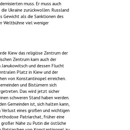
dernisierten muss. Er muss auch
n die Ukraine zurückwollen. Russland
ins Gewicht als die Sanktionen des
er Weltbühne viel weniger
rde Kiew das religiöse Zentrum der
tischen Zentrum kam auch der
n Janukowitsch und dessen Flucht
ntralen Platz in Kiew und der
chen von Konstantinopel erreichen.
 Gemeinden und Bistümern sich
getreten. Das wird jetzt sicher
s einen schweren Stand haben werden.
en Gemeinden ist, sich halten kann,
n Verlust eines großen und wichtigen
Orthodoxe Patriarchat, früher eine
u großer Nähe zu Putin die östliche
n Patriarchen von Konstantinopel zu