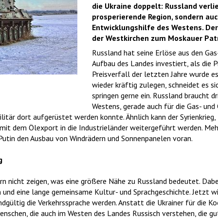
die Ukraine doppelt: Russland verlie
prosperierende Region, sondern auc
Entwicklungshilfe des Westens. De
der Westkirchen zum Moskauer Patr
Russland hat seine Erlöse aus den Gas
Aufbau des Landes investiert, als die 
Preisverfall der letzten Jahre wurde es
wieder kräftig zulegen, schneidet es s
springen gerne ein. Russland braucht d
Westens, gerade auch für die Gas- und 
itär dort aufgerüstet werden konnte. Ähnlich kann der Syrienkrieg, 
mit dem Ölexport in die Industrieländer weitergeführt werden. Meh
t Putin den Ausbau von Windrädern und Sonnenpanelen voran.
g
ern nicht zeigen, was eine größere Nähe zu Russland bedeutet. Dab
 und eine lange gemeinsame Kultur- und Sprachgeschichte. Jetzt wi
ndgültig die Verkehrssprache werden. Anstatt die Ukrainer für die K
Menschen, die auch im Westen des Landes Russisch verstehen, die gu