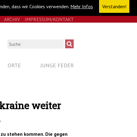
anden, dass wir Cookies verwenden.
Mehr Infos
Verstanden!
E
RSS
ARCHIV
IMPRESSUM/KONTAKT
NAVIGATION
ÜBERSPRINGEN
Suche
ORTE
JUNGE FEDER
Ukraine weiter
n
r zu stehen kommen. Die gegen