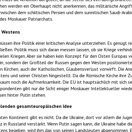
hen werden ein Oberhaupt nicht anerkennen, das militärische Angrif
 zwischen dem schiitischen Persien und dem sunnitischen Saudi-Arab
des Moskauer Patriarchats.
es Westens
ssen ihre Politik einer kritischen Analyse unterziehen. Es genügt n
ließen. Politik muss sich daran messen lassen, ob sie Kriege verhi
ielen Kriegen. Aber sie haben kein Konzept für den Osten Europas ve
in, sondern der Großteil der Russen gegen den Westen positionierte
en Kirchen, auch der Katholischen, Glaubensverlust vorwirft. Die A
ens und seiner Christen hingestellt. Da die Römische Kirche ihre Zu
kaum noch die Aufmerksamkeit. Die EU ist hauptsächlich mit sich se
pondenten gibt nur die Sicht einiger Moskauer Intellektueller wie
sen hinter Putin stehen.
fehlenden gesamteuropäischen Idee
en Kontinent gibt es nicht. Da die Ukraine, dort vor allem die Juge
z in Russland verstärkt. Wenn Putin sagen kann, die Ukraine habe d
estens begeben, wird ihm das von seinen Landsleuten abgenommen. E