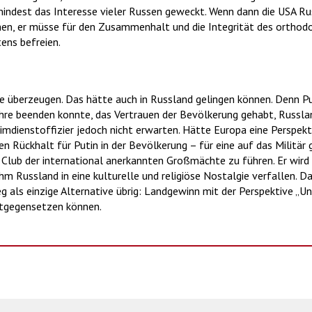
mindest das Interesse vieler Russen geweckt. Wenn dann die USA Ru
en, er müsse für den Zusammenhalt und die Integrität des orthodo
ens befreien.
ne überzeugen. Das hätte auch in Russland gelingen können. Denn P
ahre beenden konnte, das Vertrauen der Bevölkerung gehabt, Russlan
mdienstoffizier jedoch nicht erwarten. Hätte Europa eine Perspekti
n Rückhalt für Putin in der Bevölkerung – für eine auf das Militär
 Club der international anerkannten Großmächte zu führen. Er wird
hm Russland in eine kulturelle und religiöse Nostalgie verfallen. 
ieg als einzige Alternative übrig: Landgewinn mit der Perspektive „U
tgegensetzen können.