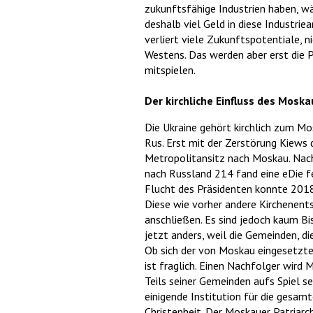
zukunftsfähige Industrien haben, w
deshalb viel Geld in diese Industrie
verliert viele Zukunftspotentiale, n
Westens. Das werden aber erst die P
mitspielen.
Der kirchliche Einfluss des Mosk
Die Ukraine gehört kirchlich zum M
Rus. Erst mit der Zerstörung Kiew
Metropolitansitz nach Moskau. Nach
nach Russland 214 fand eine eDie f
Flucht des Präsidenten konnte 2018 
Diese wie vorher andere Kirchenent
anschließen. Es sind jedoch kaum Bi
jetzt anders, weil die Gemeinden, d
Ob sich der von Moskau eingesetzte
ist fraglich. Einen Nachfolger wird
Teils seiner Gemeinden aufs Spiel se
einigende Institution für die gesamt
Christenheit. Der Moskauer Patriarc