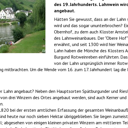
des 19. Jahrhunderts. Lahnwein wir
angebaut.
Hätten Sie gewusst, dass an der Lahn 
wird und das sogar ununterbrochen? Ein 
Obernhof, zu dem auch Kloster Arnstei
des Lahnweinanbaues. Der "Obere Hof"
erwähnt, und seit 1300 wird hier Wein
Lahn haben die Mönche des Klosters Ar
Burgund Rotweinreben einführten. Das 
von der Lahn ursprünglich immer Rotwe
ing mitbrachten. Um die Wende vom 16. zum 17. Jahrhundert lag die
r Lahn angebaut? Neben den Hauptsorten Spätburgunder und Riesli
) von drei Winzern des Ortes angebaut werden, sind auch Kerner un
n.
1820 bei der ersten amtlichen Erfassung der gesamten Weinanbauf
sind heute nur noch sieben Hektar übriggeblieben. Sie liegen zumei
 abgesehen von einigen kleinen privaten Winzern am mittleren Teil