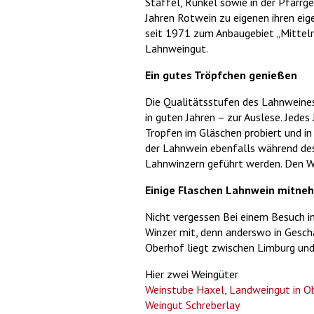
Staffel, Runkel sowie in der Pfarrge
Jahren Rotwein zu eigenen ihren eig
seit 1971 zum Anbaugebiet „Mittelr
Lahnweingut.
Ein gutes Tröpfchen genießen
Die Qualitätsstufen des Lahnweines
in guten Jahren – zur Auslese. Jede
Tropfen im Gläschen probiert und i
der Lahnwein ebenfalls während des
Lahnwinzern geführt werden. Den We
Einige Flaschen Lahnwein mitne
Nicht vergessen Bei einem Besuch i
Winzer mit, denn anderswo in Geschäf
Oberhof liegt zwischen Limburg un
Hier zwei Weingüter
Weinstube Haxel, Landweingut in O
Weingut Schreberlay