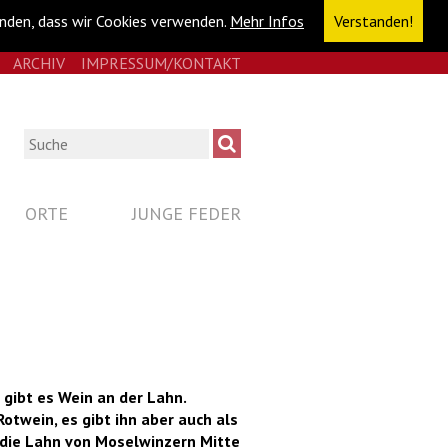
anden, dass wir Cookies verwenden.
Mehr Infos
Verstanden!
E
RSS
ARCHIV
IMPRESSUM/KONTAKT
NAVIGATION
ÜBERSPRINGEN
Suche
ORTE
JUNGE FEDER
gibt es Wein an der Lahn.
Rotwein, es gibt ihn aber auch als
 die Lahn von Moselwinzern Mitte