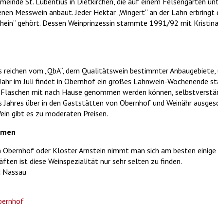
meinde St. Lubentius in Dietkirchen, die auf einem Felsengarten unte
enen Messwein anbaut. Jeder Hektar „Wingert“ an der Lahn erbringt d
hein“ gehört. Dessen Weinprinzessin stammte 1991/92 mit Kristina
 reichen vom „QbA“, dem Qualitätswein bestimmter Anbaugebiete, ü
s Jahr im Juli findet in Obernhof ein großes Lahnwein-Wochenende st
n Flaschen mit nach Hause genommen werden können, selbstverständ
 Jahres über in den Gaststätten von Obernhof und Weinähr ausgesc
in gibt es zu moderaten Preisen.
hmen
n Obernhof oder Kloster Arnstein nimmt man sich am besten einig
ten ist diese Weinspezialität nur sehr selten zu finden.
d Nassau
bernhof