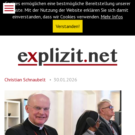
Cookies ermöglichen eine bestmögliche Bereitstellung unserer
Dienste. Mit der Nutzung der Website erklären Sie sich damit
einverstanden, dass wir Cookies verwenden.
Mehr Infos
Verstanden!
Navigationsabkürzungen
Zum
Inhalt
springen
Christian Schnaubelt
30.01.2026
(Accesskey
'1')
Zur
Navigation
springen
(Accesskey
'3')
Zur
Suche
springen
(Accesskey