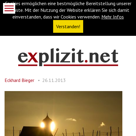
Cookies ermöglichen eine bestmögliche Bereitstellung unserer
Dienste. Mit der Nutzung der Website erklären Sie sich damit
einverstanden, dass wir Cookies verwenden.
Mehr Infos
Verstanden!
Navigationsabkürzungen
Zum
Inhalt
springen
Eckhard Bieger
26.11.2013
(Accesskey
'1')
Zur
Navigation
springen
(Accesskey
'3')
Zur
Suche
springen
(Accesskey