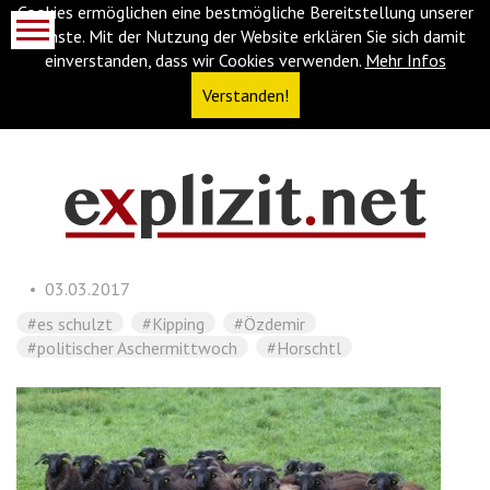
Cookies ermöglichen eine bestmögliche Bereitstellung unserer
Dienste. Mit der Nutzung der Website erklären Sie sich damit
einverstanden, dass wir Cookies verwenden.
Mehr Infos
Verstanden!
Navigationsabkürzungen
Zum
Inhalt
springen
03.03.2017
(Accesskey
'1')
Zur
#es schulzt
#Kipping
#Özdemir
Navigation
#politischer Aschermittwoch
#Horschtl
springen
(Accesskey
'3')
Zur
Suche
springen
(Accesskey